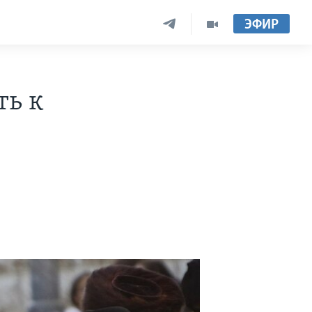
ЭФИР
ть к