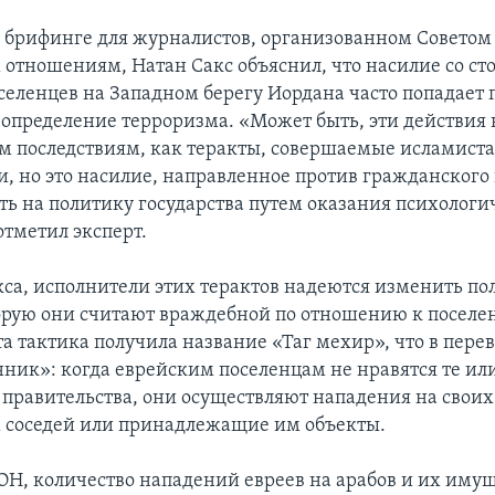
 брифинге для журналистов, организованном Советом
отношениям, Натан Сакс объяснил, что насилие со ст
селенцев на Западном берегу Иордана часто попадает 
 определение терроризма. «Может быть, эти действия 
м последствиям, как теракты, совершаемые исламист
, но это насилие, направленное против гражданского 
ть на политику государства путем оказания психологи
отметил эксперт.
кса, исполнители этих терактов надеются изменить по
орую они считают враждебной по отношению к поселе
а тактика получила название «Таг мехир», что в перев
нник»: когда еврейским поселенцам не нравятся те и
 правительства, они осуществляют нападения на своих
 соседей или принадлежащие им объекты.
Н, количество нападений евреев на арабов и их имуще