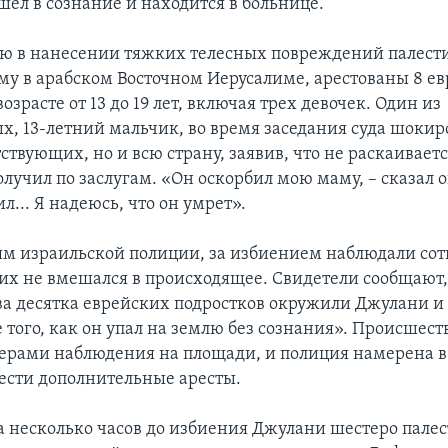
ел в сознание и находится в больнице.
ю в нанесении тяжких телесных повреждений палест
 в арабском Восточном Иерусалиме, арестованы 8 е
возрасте от 13 до 19 лет, включая трех девочек. Один из
х, 13-летний мальчик, во время заседания суда шокир
ствующих, но и всю страну, заявив, что не раскаиваетс
лучил по заслугам. «Он оскорбил мою маму, – сказал он
л... Я надеюсь, что он умрет».
м израильской полиции, за избиением наблюдали со
них не вмешался в происходящее. Свидетели сообщают,
а десятка еврейских подростков окружили Джулани и
е того, как он упал на землю без сознания». Происшес
ерами наблюдения на площади, и полиция намерена 
ести дополнительные аресты.
а несколько часов до избиения Джулани шестеро палес