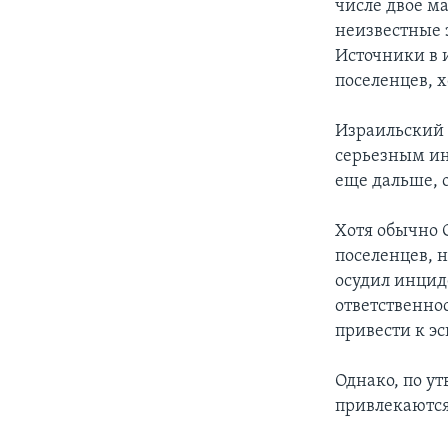
числе двое м
неизвестные 
Источники в 
поселенцев, х
Израильский 
серьезным ин
еще дальше, 
Хотя обычно 
поселенцев, 
осудил инцид
ответственнос
привести к э
Однако, по у
привлекаются