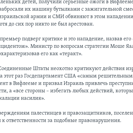
аленьких детей, получили серьезные ожоги в Вифлееме
забросали их машину бутылками с зажигательной сме
израильской армии и СМИ обвиняют в этом нападени
отя до сих пор никто не был арестован.
премьер подверг критике и это нападение, назвав его
цидентом». Министр по вопросам стратегии Моше Яа
охарактеризовав его как «теракт».
Соединенные Штаты неохотно критикуют действия из
на этот раз Госдепартамент США «самым решительным
ент в Вифлееме и призвал Израиль привлечь преступн
ти, а «все стороны – избегать любых действий, которы
скалации насилия».
тверждениям палестинцев и правозащитников, поселе
 к ответственности за подобные правонарушения.