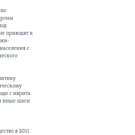
 по
ороны
под
не приводят к
ами-
населения с
ческого
литику
нческому
оде с иврита
ли иные шаги
ство в 2011