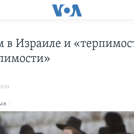
м в Израиле и «терпимос
пимости»
н
03:53
ься