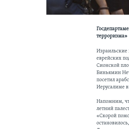
Госдепартаме
терроризма»
Израильские 
еврейских по
Сионской пло
Биньямин Нет
посетил арабс
Иерусалиме в
Напомним, чт
летний палес
«Скорой помо
остановилось