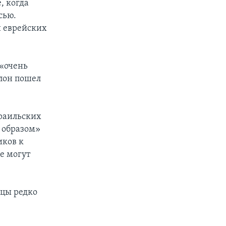
, когда
сью.
и еврейских
 «очень
лон пошел
раильских
 образом»
иков к
е могут
нцы редко