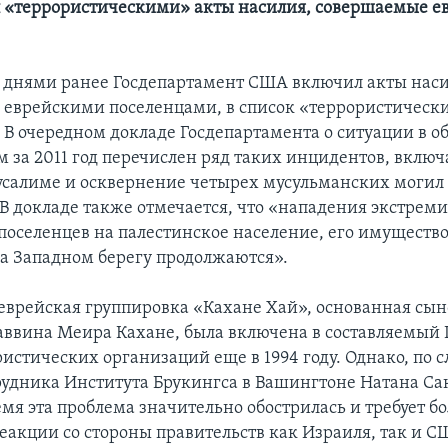
л «террористическими» акты насилия, совершаемые 
днями ранее Госдепартамент США включил акты наси
еврейскими поселенцами, в список «террористическ
 В очередном докладе Госдепартамента о ситуации в о
м за 2011 год перечислен ряд таких инцидентов, включ
усалиме и осквернение четырех мусульманских могил
В докладе также отмечается, что «нападения экстрем
поселенцев на палестинское население, его имущество
а Западном берегу продолжаются».
еврейская группировка «Кахане Хай», основанная сын
ввина Меира Кахане, была включена в составляемый 
истических организаций еще в 1994 году. Однако, по 
рудника Института Брукингса в Вашингтоне Натана Сак
мя эта проблема значительно обострилась и требует б
еакции со стороны правительств как Израиля, так и С