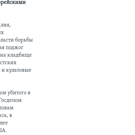
еврейскими
лия,
их
бласти борьбы
ая поджог
 на кладбище
истских
 и культовые
ом убитого в
Госдепом
словам
са, в
олее
ША.