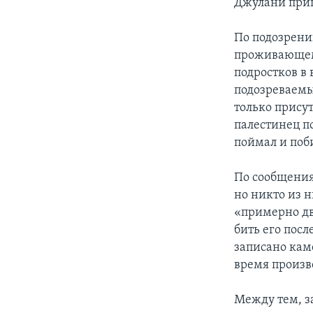
Джулани приш
По подозрени
проживающему
подростков в 
подозреваемы
только присут
палестинец по
поймал и поби
По сообщения
но никто из 
«примерно дв
бить его посл
записано кам
время произв
Между тем, з