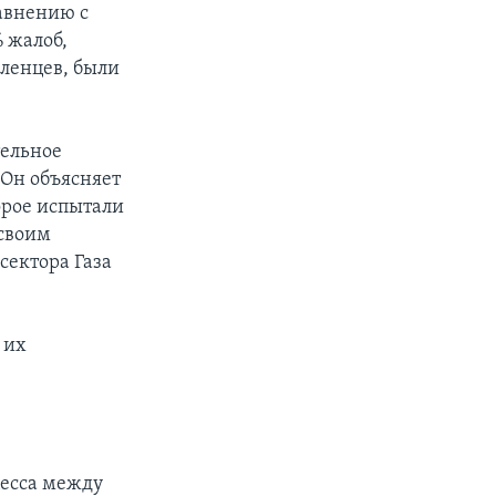
равнению с
 жалоб,
ленцев, были
тельное
 Он объясняет
орое испытали
 своим
сектора Газа
 их
цесса между