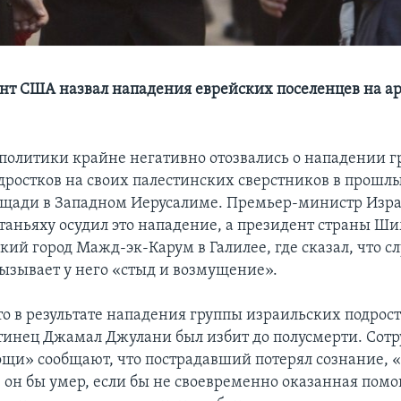
нт США назвал нападения еврейских поселенцев на а
политики крайне негативно отозвались о нападении 
дростков на своих палестинских сверстников в прошлы
щади в Западном Иерусалиме. Премьер-министр Изр
аньяху осудил это нападение, а президент страны Ш
кий город Мажд-эк-Карум в Галилее, где сказал, что с
ызывает у него «стыд и возмущение».
о в результате нападения группы израильских подрост
тинец Джамал Джулани был избит до полусмерти. Сот
щи» сообщают, что пострадавший потерял сознание, «
, он бы умер, если бы не своевременно оказанная пом