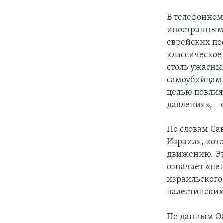
В телефонном
иностранным 
еврейских по
классическое
столь ужасны
самоубийцами
целью повлия
давления», – 
По словам Са
Израиля, кот
движению. Эт
означает «це
израильского
палестинских
По данным ОО