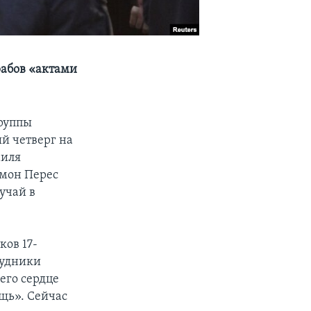
рабов «актами
группы
й четверг на
аиля
имон Перес
лучай в
ков 17-
рудники
его сердце
ощь». Сейчас