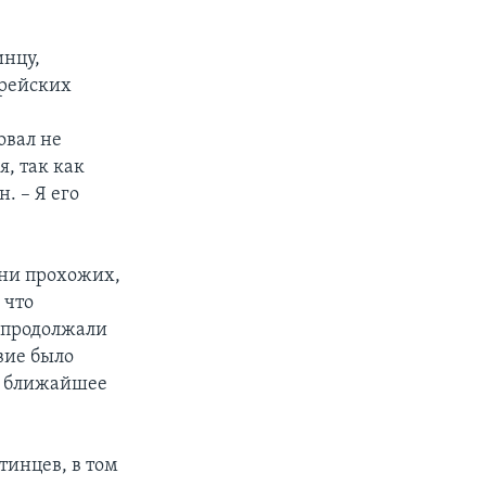
инцу,
врейских
овал не
я, так как
. – Я его
тни прохожих,
 что
 продолжали
твие было
в ближайшее
тинцев, в том