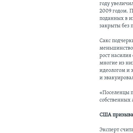
году увеличил
2009 годом. 
поданных в и
закрыты без 
Сакс подчерк
меньшинство»
рост насилия
многие из них
идеологом и 
и эвакуирова
«Поселенцы п
собственных л
США призыва
Эксперт счит