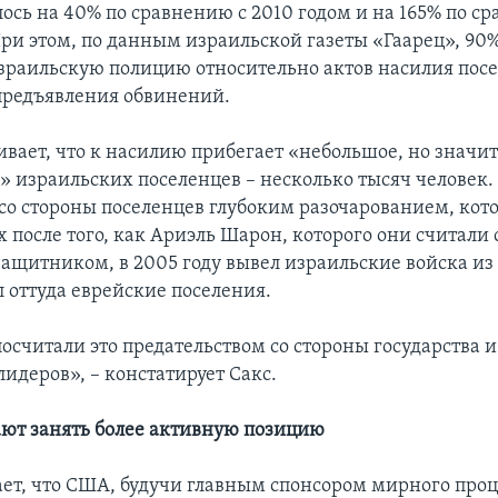
ось на 40% по сравнению с 2010 годом и на 165% по с
При этом, по данным израильской газеты «Гаарец», 90%
зраильскую полицию относительно актов насилия посе
предъявления обвинений.
ивает, что к насилию прибегает «небольшое, но значи
 израильских поселенцев – несколько тысяч человек.
 со стороны поселенцев глубоким разочарованием, кот
 после того, как Ариэль Шарон, которого они считали
защитником, в 2005 году вывел израильские войска из 
л оттуда еврейские поселения.
осчитали это предательством со стороны государства и
идеров», – констатирует Сакс.
ют занять более активную позицию
ает, что США, будучи главным спонсором мирного про