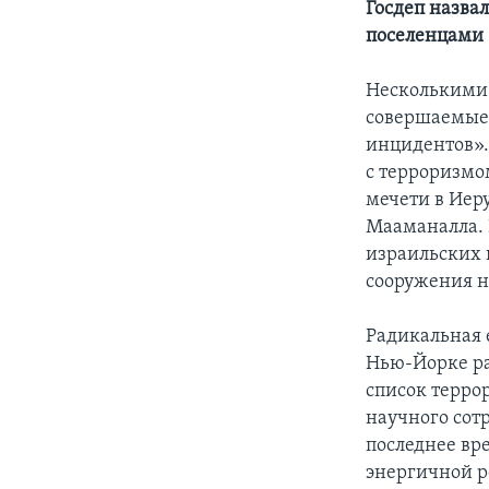
Госдеп назва
поселенцами
Несколькими 
совершаемые 
инцидентов».
с терроризмо
мечети в Иер
Мааманалла. 
израильских 
сооружения н
Радикальная 
Нью-Йорке ра
список террор
научного сот
последнее вре
энергичной р