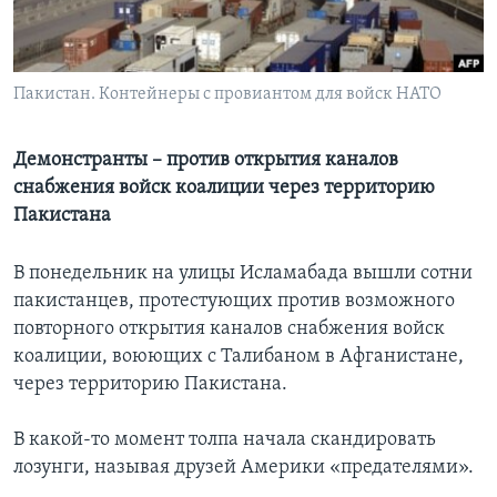
Learning English
Пакистан. Контейнеры с провиантом для войск НАТО
СОЦИАЛЬНЫЕ СЕТИ
Демонстранты – против открытия каналов
снабжения войск коалиции через территорию
Языки
Пакистана
В понедельник на улицы Исламабада вышли сотни
пакистанцев, протестующих против возможного
повторного открытия каналов снабжения войск
коалиции, воюющих с Талибаном в Афганистане,
через территорию Пакистана.
В какой-то момент толпа начала скандировать
лозунги, называя друзей Америки «предателями».