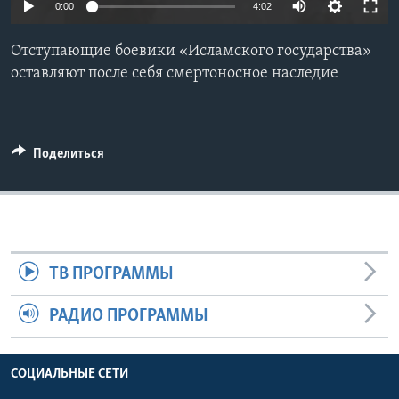
0:00
4:02
Learning English
Отступающие боевики «Исламского государства»
оставляют после себя смертоносное наследие
СОЦИАЛЬНЫЕ СЕТИ
Поделиться
Языки
ТВ ПРОГРАММЫ
РАДИО ПРОГРАММЫ
СОЦИАЛЬНЫЕ СЕТИ