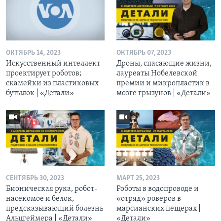
ОКТЯБРЬ 14, 2023
ОКТЯБРЬ 07, 2023
Искусственный интеллект
Дроны, спасающие жизни,
проектирует роботов;
лауреаты Нобелевской
скамейки из пластиковых
премии и микропластик в
бутылок | «Детали»
мозге грызунов | «Детали»
СЕНТЯБРЬ 30, 2023
МАРТ 25, 2023
Бионическая рука, робот-
Роботы в водопроводе и
насекомое и белок,
«отряд» роверов в
предсказывающий болезнь
марсианских пещерах |
Альцгеймера | «Детали»
«Детали»