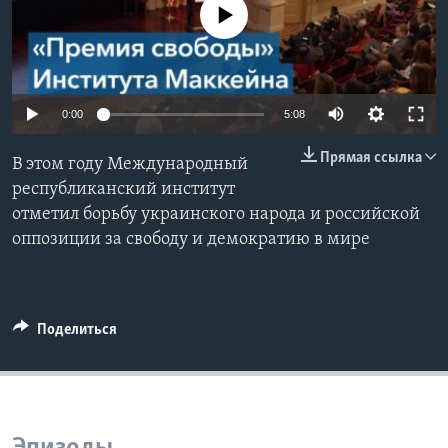
No media source currently available
Learning English
СОЦИАЛЬНЫЕ СЕТИ
0:00
5:08
Прямая ссылка
В этом году Международный
Языки
республиканский институт
отметил борьбу украинского народа и российской
оппозиции за свободу и демократию в мире
Поделиться