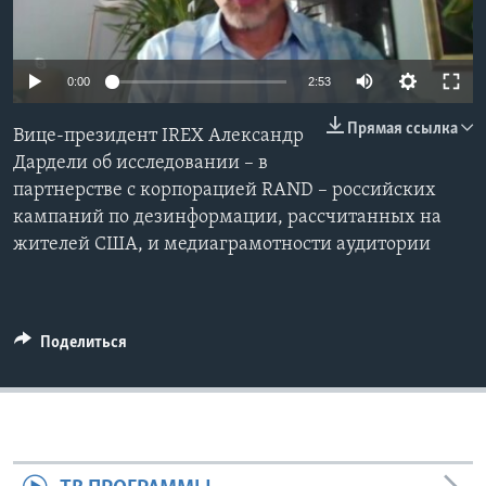
Learning English
0:00
2:53
СОЦИАЛЬНЫЕ СЕТИ
Прямая ссылка
Вице-президент IREX Александр
Дардели об исследовании – в
партнерстве с корпорацией RAND – российских
Языки
кампаний по дезинформации, рассчитанных на
жителей США, и медиаграмотности аудитории
Поделиться