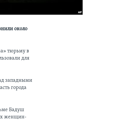
знили около
ва» тюрьму в
льзовали для
над западными
асть города
рьме Бадуш
ных женщин-