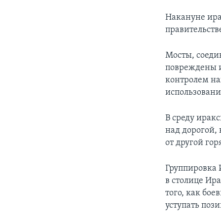
Накануне ира
правительств
Мосты, соеди
повреждены и
контролем на
использовани
В среду ирак
над дорогой, 
от другой гор
Группировка И
в столице Ира
того, как бо
уступать пози