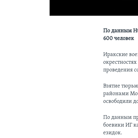
По данным Hu
600 человек
Иракские вое
окрестностях
проведения с
Взятие тюрьм
районами Мос
освободили д
По данным пр
боевики ИГ к
езидок.