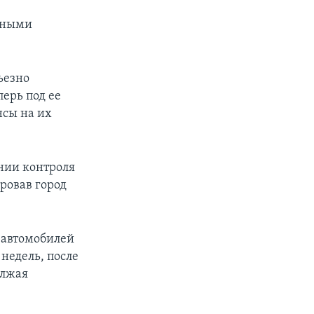
ажными
ьезно
ерь под ее
нсы на их
нии контроля
ировав город
в автомобилей
недель, после
олжая