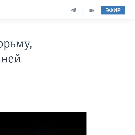
ЭФИР
юрьму,
зней