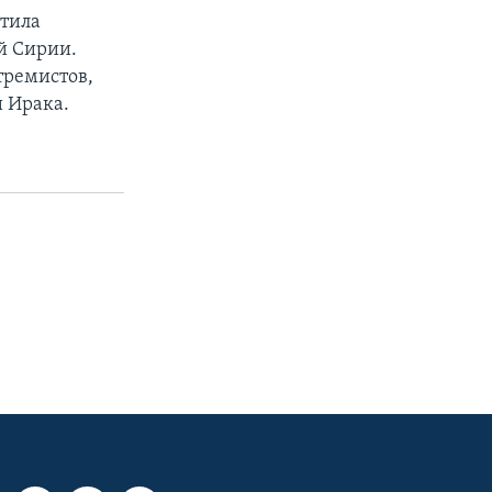
атила
й Сирии.
тремистов,
и Ирака.