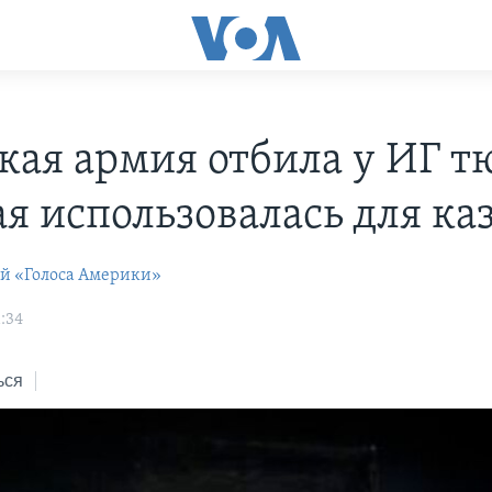
кая армия отбила у ИГ т
ая использовалась для ка
ей «Голоса Америки»
:34
ься