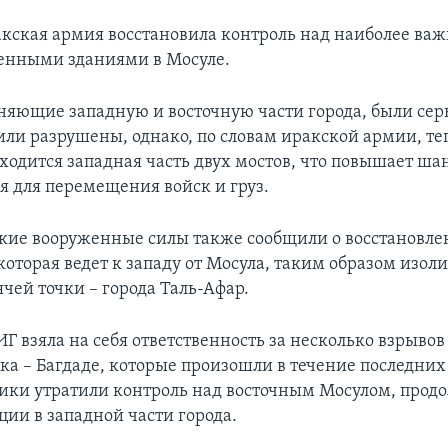
кская армия восстановила контроль над наиболее в
енными зданиями в Мосуле.
няющие западную и восточную части города, были сер
ли разрушены, однако, по словам иракской армии, теп
ходится западная часть двух мостов, что повышает ша
я для перемещения войск и груз.
ские вооруженные силы также сообщили о восстановле
которая ведет к западу от Мосула, таким образом изол
ячей точки – города Таль-Афар.
Г взяла на себя ответственность за несколько взрыво
ка – Багдаде, которые произошли в течение последних 
евики утратили контроль над восточным Мосулом, прод
ции в западной части города.