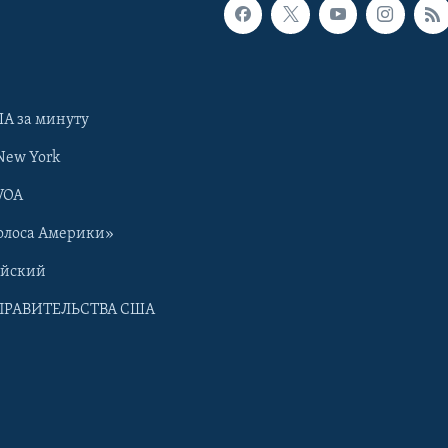
А за минуту
New York
VOA
олоса Америки»
ийский
ПРАВИТЕЛЬСТВА США