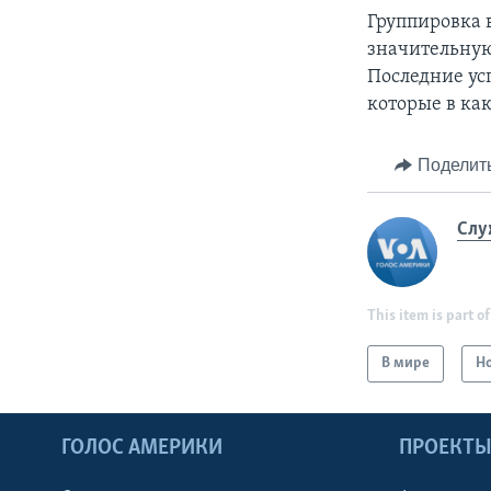
Группировка в
значительную
Последние ус
которые в ка
Поделит
Слу
This item is part of
В мире
Н
ГОЛОС АМЕРИКИ
ПРОЕКТ