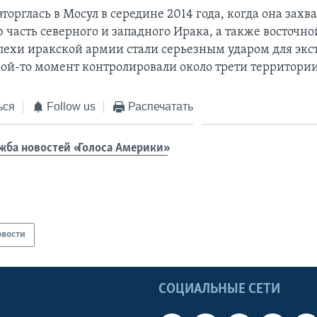
торглась в Мосул в середине 2014 года, когда она захв
 часть северного и западного Ирака, а также восточно
пехи иракской армии стали серьезным ударом для экс
кой-то момент контролировали около трети территори
ься
Follow us
Распечатать
жба новостей «Голоса Америки»
овости
Ы
СОЦИАЛЬНЫЕ СЕТИ