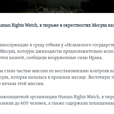
man Rights Watch, в тюрьме в окрестностях Мосула ка
ннослужащие в среду отбили у «Исламского государст
 Мосула, которую джихадисты предположительно испо
отен казней, сообщили вооруженные силы Ирака.
ы стало частью миссии по восстановлению контроля 
ула, которая началась в прошлом месяце. Восточную ч
о начала этой миссии.
авозащитной организации Human Rights Watch, в тю
азнили до 600 человек, а также содержали похищен