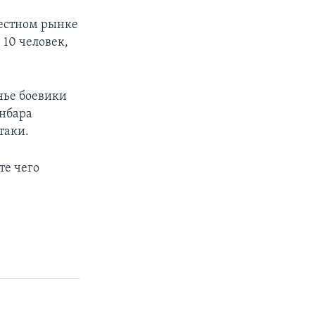
местном рынке
 10 человек,
енье боевики
Анбара
таки.
те чего