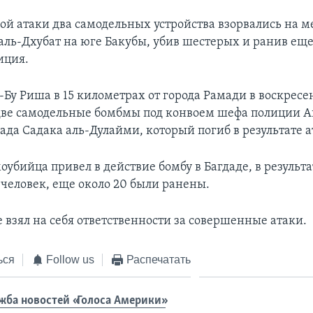
гой атаки два самодельных устройства взорвались на 
аль-Дхубат на юге Бакубы, убив шестерых и ранив еще
иция.
-Бу Риша в 15 километрах от города Рамади в воскрес
две самодельные бомбмы под конвоем шефа полиции 
ада Садака аль-Дулайми, который погиб в результате а
убийца привел в действие бомбу в Багдаде, в результа
 человек, еще около 20 были ранены.
 взял на себя ответственности за совершенные атаки.
ься
Follow us
Распечатать
жба новостей «Голоса Америки»