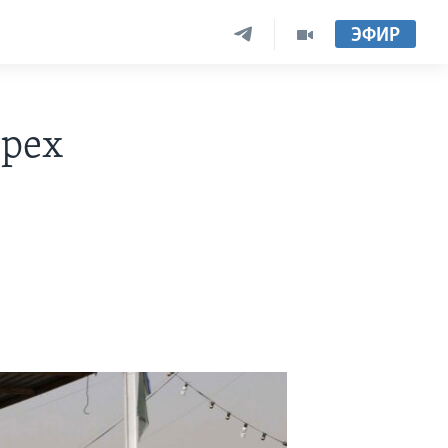
ЭФИР
трех