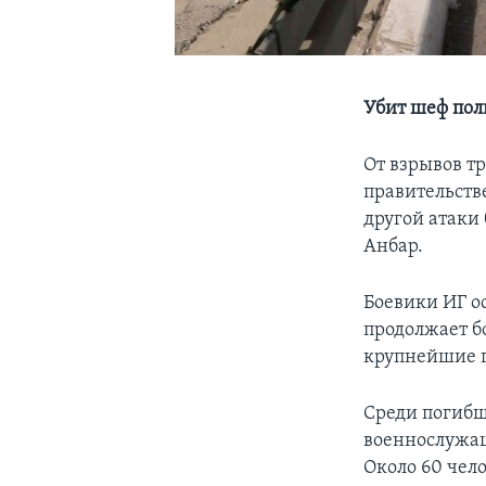
Убит шеф пол
От взрывов т
правительстве
другой атаки
Анбар.
Боевики ИГ о
продолжает б
крупнейшие г
Среди погибш
военнослужащ
Около 60 чел