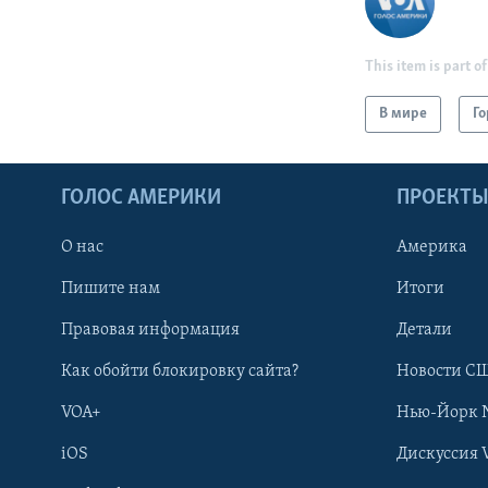
This item is part of
В мире
Го
ГОЛОС АМЕРИКИ
ПРОЕКТ
О нас
Америка
Пишите нам
Итоги
Правовая информация
Детали
Как обойти блокировку сайта?
Новости СШ
VOA+
Нью-Йорк 
iOS
Дискуссия 