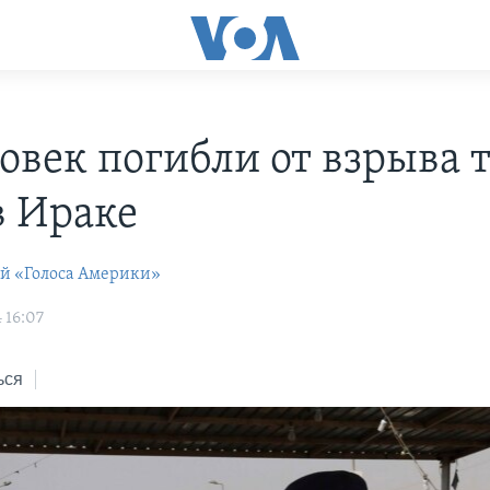
ловек погибли от взрыва 
в Ираке
ей «Голоса Америки»
 16:07
ься