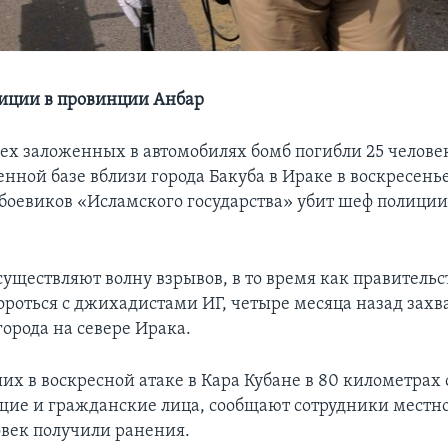
иции в провинции Анбар
рех заложенных в автомобилях бомб погибли 25 челове
нной базе вблизи города Бакуба в Ираке в воскресенье
 боевиков «Исламского государства» убит шеф полици
существляют волну взрывов, в то время как правительс
ороться с джихадистами ИГ, четыре месяца назад за
орода на севере Ирака.
их в воскресной атаке в Кара Кубане в 80 километрах 
ие и гражданские лица, сообщают сотрудники местно
овек получили ранения.