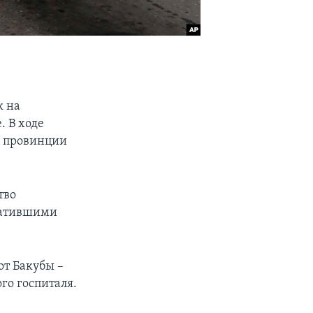
к на
. В ходе
и провинции
тво
хватившими
от Бакубы –
го госпиталя.