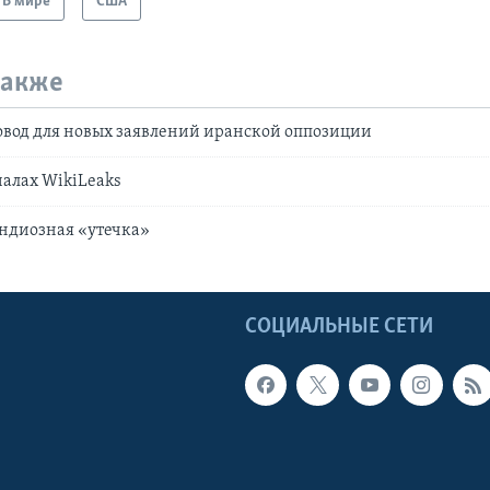
В мире
США
также
повод для новых заявлений иранской оппозиции
иалах WikiLeaks
андиозная «утечка»
Ы
СОЦИАЛЬНЫЕ СЕТИ