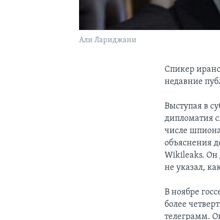
Али Лариджани
Спикер иранс
недавние пуб
Выступая в су
дипломатия с
числе шпион
объяснения д
Wikileaks. Он
не указал, ка
В ноябре гос
более четвер
телеграмм. О