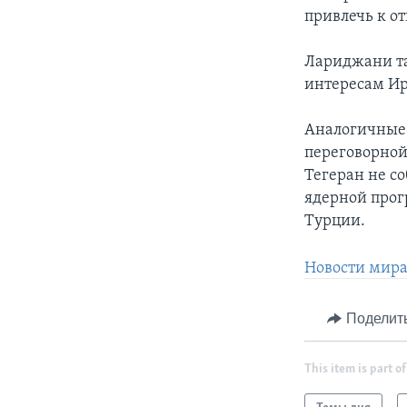
привлечь к о
Лариджани та
интересам Ира
Аналогичные 
переговорной
Тегеран не со
ядерной прог
Турции.
Новости мира
Поделит
This item is part of