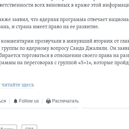
тветственности всех виновных в краже этой информац
кже заявил, что ядерная программа отвечает национ
на, и страна имеет право на ее развитие.
комментарии прозвучали в минувший вторник от гла
 группы по ядерному вопросу Саида Джалили. Он заяви
бирается торговаться в отношении своего права на ра
раммы на переговорах с группой «5+1», которые пройду
 читайте здесь
ься
Follow us
Распечатать