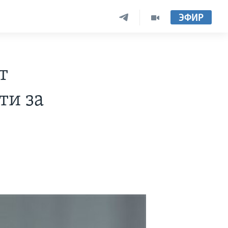
ЭФИР
т
ти за