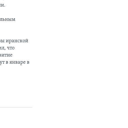
ии.
альным
вы иранской
л, что
звитие
т в январе в