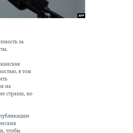
нность за
ты.
иканская
остью, в том
ить
ях на
ие страны, но
 публикацию
ческих
и, чтобы