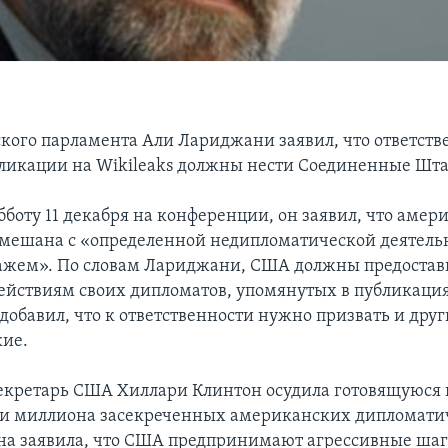
кого парламента Али Лариджани заявил, что ответстве
ликации на Wikileaks должны нести Соединенные Шта
бботу 11 декабря на конференции, он заявил, что амер
мешана с «определенной недипломатической деятельн
ажем». По словам Лариджани, США должны предостав
ействиям своих дипломатов, упомянутых в публикаци
 добавил, что к ответственности нужно призвать и друг
кие.
секретарь США Хиллари Клинтон осудила готовящуюся
ти миллиона засекреченных американских дипломати
на заявила, что США предпринимают агрессивные шаг