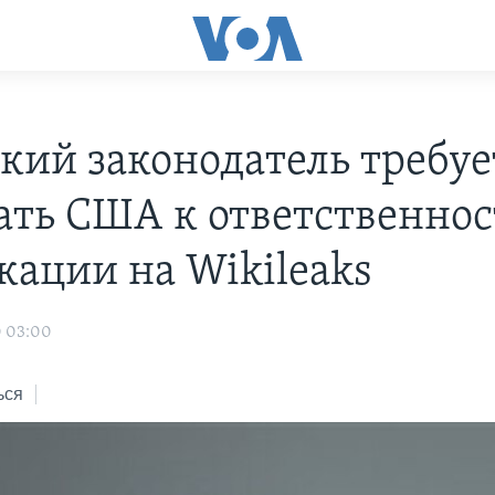
кий законодатель требуе
ать США к ответственнос
кации на Wikileaks
0 03:00
ься