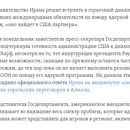
равительство Ирана решит вступить в серьезный диало
воих международных обязательств по поводу ядерной
и, «оно найдет в США партнера».
в понедельник заместитель пресс-секретаря Госдепар
 подчеркнула готовность администрации США к диалог
 Харф, несмотря на то, что инаугурация президента Ро
вые возможности, санкции по-прежнему остаются час
режим, до тех пор пока он не начнет выполнять резол
 ООН по поводу его ядерной программы. На данном эта
жидают официального ответа
Ирана на выдвинутое «ш
на апрельских переговорах в Алматы
.
едставителя Госдепартамента, американское внешнеп
инимает во внимание весь спектр проблем, которые я
ана может представлять для игроков в регионе, включ