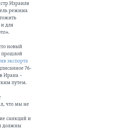
истр Израиля
цель режима
чтожить
 и для
то».
что новый
а прошлой
тив экспорта
дписанное 76-
в Ирана –
ским путем.
е
л, что мы не
,
ие санкций и
Мы должны