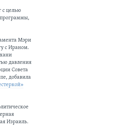
г с целью
 программы,
тамента Мэри
у с Ираном.
ухани
тью давления
юции Совета
пе, добавила
естеркой»
олитическое
дерная
ая Израиль.