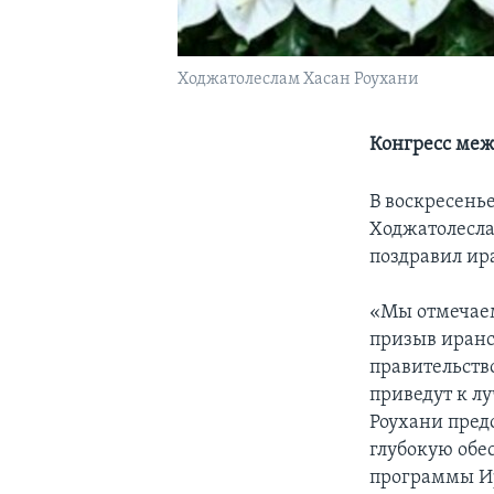
Ходжатолеслам Хасан Роухани
Конгресс меж
В воскресень
Ходжатолесла
поздравил ира
«Мы отмечаем
призыв иранс
правительств
приведут к л
Роухани пред
глубокую обе
программы И