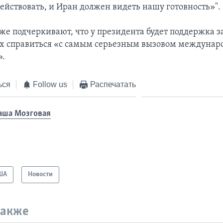
действовать, и Иран должен видеть нашу готовность»".
же подчеркивают, что у президента будет поддержка 
ах справиться «с самым серьезным вызовом междунар
».
ься
Follow us
Распечатать
аша Мозговая
ША
Новости
также