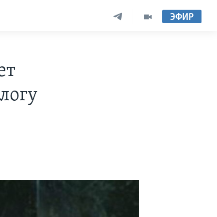
ЭФИР
ет
алогу