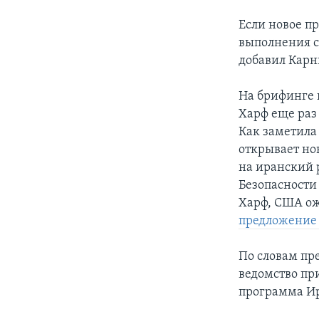
Если новое п
выполнения с
добавил Карн
На брифинге 
Харф еще раз
Как заметила
открывает но
на иранский 
Безопасности
Харф, США о
предложение 
По словам пр
ведомство пр
программа Ир