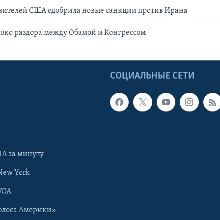
авителей США одобрила новые санкции против Ирана
локо раздора между Обамой и Конгрессом
Ы
СОЦИАЛЬНЫЕ СЕТИ
А за минуту
New York
VOA
олоса Америки»