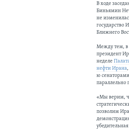
В ходе засед
Биньямин Нет
не изменилас
государство И
Ближнего Вост
Между тем, в
президент Ир
неделе
Палата
нефти Ирана
ю сенаторами
параллельно 
«Мы верим, ч
стратегическ
позволим Ира
демонстрация
убедительная