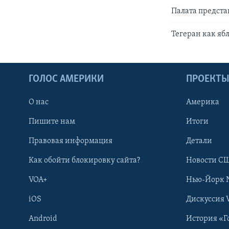
Палата предст
Тегеран как яб
ГОЛОС АМЕРИКИ
ПРОЕКТ
О нас
Америка
Пишите нам
Итоги
Правовая информация
Детали
Как обойти блокировку сайта?
Новости СШ
VOA+
Нью-Йорк 
iOS
Дискуссия 
Android
История «Г