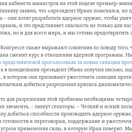
ания кабинета министров на этой неделе премьер-мин
аньяху заявил, что «президент Ирана поменялся, но 
ь – они хотят разработать ядерное оружие, чтобы уни
зраиль, и это представляет опасность не только для нас
ока, но и для всего мира, и мы готовы предотвратить э
 Конгрессе также выражают сомнения по поводу того, 
ана сменит курс в отношении ядерной программы. Н
 представителей проголосовала за новые санкции про
, а в понедельник президент Обама получил письмо, по
, в котором они призывают ужесточить санкции проти
попыткам добиться разрешения кризиса дипломатиче
то для разрешения этой проблемы необходимы четыр
их элемента, – пишут сенаторы. – Четкий и ясный посы
ну добиться способности производить ядерное оружие
 готовности к переговорам, поддержание и ужесточен
 угроза применения силы, в которую Иран поверит. 