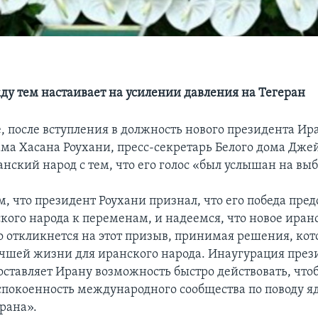
ду тем настаивает на усилении давления на Тегеран
е, после вступления в должность нового президента Ир
ма Хасана Роухани, пресс-секретарь Белого дома Дже
нский народ с тем, что его голос «был услышан на вы
, что президент Роухани признал, что его победа пред
кого народа к переменам, и надеемся, что новое иран
о откликнется на этот призыв, принимая решения, ко
учшей жизни для иранского народа. Инаугурация през
оставляет Ирану возможность быстро действовать, чт
спокоенность международного сообщества по поводу я
рана».