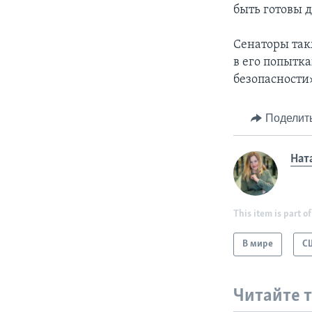
быть готовы 
Сенаторы так
в его попытк
безопасности
Поделит
Нат
This item is part of
В мире
С
Читайте 