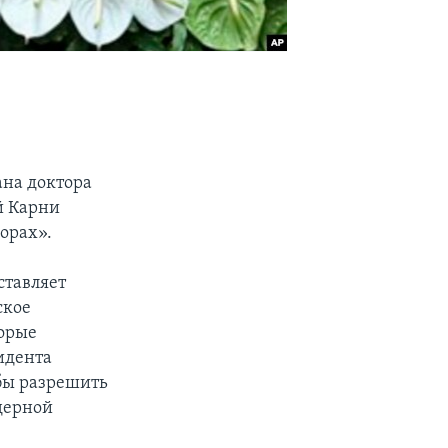
ана доктора
й Карни
борах».
ставляет
ское
торые
идента
обы разрешить
дерной