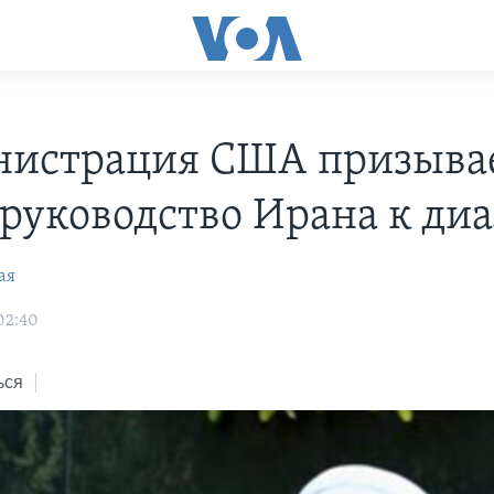
истрация США призыва
 руководство Ирана к ди
ая
02:40
ься