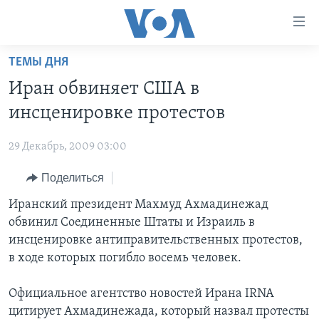
Линки
доступности
Перейти
ТЕМЫ ДНЯ
на
ГЛАВНОЕ
Иран обвиняет США в
основной
ПРОГРАММЫ
контент
инсценировке протестов
ПРОЕКТЫ
Перейти
АМЕРИКА
к
29 Декабрь, 2009 03:00
ЭКСПЕРТИЗА
НОВОСТИ ЗА МИНУТУ
УЧИМ АНГЛИЙСКИЙ
основной
Поделиться
ИНТЕРВЬЮ
ИТОГИ
НАША АМЕРИКАНСКАЯ ИСТОРИЯ
навигации
Перейти
ФАКТЫ ПРОТИВ ФЕЙКОВ
Иранский президент Махмуд Ахмадинежад
ПОЧЕМУ ЭТО ВАЖНО?
А КАК В АМЕРИКЕ?
в
обвинил Соединенные Штаты и Израиль в
ЗА СВОБОДУ ПРЕССЫ
ДИСКУССИЯ VOA
АРТЕФАКТЫ
поиск
инсценировке антиправительственных протестов,
УЧИМ АНГЛИЙСКИЙ
ДЕТАЛИ
АМЕРИКАНСКИЕ ГОРОДКИ
в ходе которых погибло восемь человек.
ВИДЕО
НЬЮ-ЙОРК NEW YORK
ТЕСТЫ
Официальное агентство новостей Ирана IRNA
ПОДПИСКА НА НОВОСТИ
АМЕРИКА. БОЛЬШОЕ ПУТЕШЕСТВИЕ
цитирует Ахмадинежада, который назвал протесты