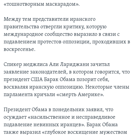
«тошнотворным маскарадом».
Learning English
Между тем представители иранского
правительства отвергли критику, которую
СОЦИАЛЬНЫЕ СЕТИ
международное сообщество выразило в связи с
подавлением протестов оппозиции, проходивших в
воскресенье.
Языки
Спикер меджлиса Али Лариджани зачитал
заявление законодателей, в котором говорится, что
президент США Барак Обама позорит себя,
восхваляя иранскую оппозицию. Некоторые члены
парламента кричали «смерть Америке».
Президент Обама в понедельник заявил, что
осуждает «насильственное и несправедливое
подавление невинных иранцев». Барак Обама
также выразил «глубокое восхищение мужеством