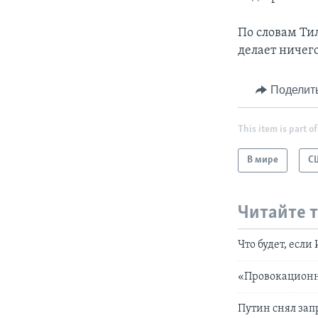
По словам Ти
делает ничег
Поделит
This item is part of
В мире
С
Читайте 
Что будет, есл
«Провокационн
Путин снял зап