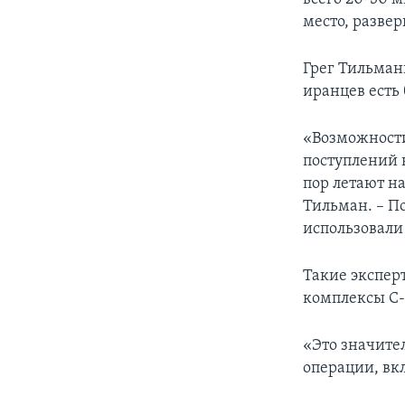
место, развер
Грег Тильман
иранцев есть
«Возможности
поступлений н
пор летают на
Тильман. – П
использовали
Такие эксперт
комплексы С-
«Это значите
операции, вк