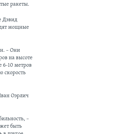
тые ракеты.
е Дэвид
одят мощные
н. – Они
ров на высоте
е 6-10 метров
ю скорость
Иван Оэрлич
бильность, –
ожет быть
ь в другое