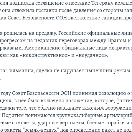
ссия подписала соглашение о поставке Тегерану компл
у она отложила поставки после давления со стороны з
 как Совет Безопасности ООН ввел жесткие санкции пр
а решилась на продажу. Российские официальные лиц
прогрессом на недавних переговорах между Ираном и
ржавами. Американские официальные лица охаракте
вы как «неконструктивное» и «неудачное».
ега Тильманна, сделка не нарушает нынешний режим
.
0 году Совет Безопасности ООН принимал резолюцию о 
циях, в нее было включено положение, которое, факти
одажи того, что обычно называют тяжелым вооружени
 – Под этим понимаются крупнокалиберные артиллери
оевые самолеты, ударные вертолеты, боевые корабли и
о ракеты “земля-воздух” под определение ракет не по