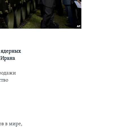
е ядерных
 Ирана
продажи
ство
в в мире,