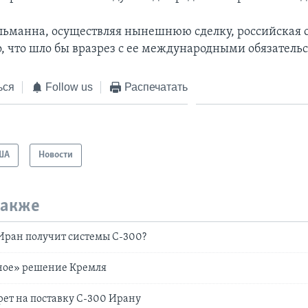
льманна, осуществляя нынешнюю сделку, российская 
о, что шло бы вразрез с ее международными обязатель
ься
Follow us
Распечатать
ША
Новости
также
и Иран получит системы С-300?
ое» решение Кремля
рет на поставку С-300 Ирану