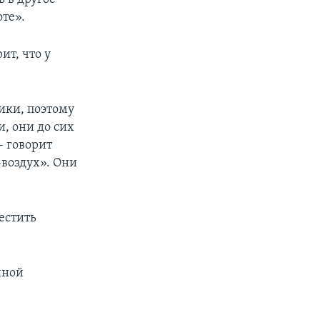
оте».
т, что у
ики, поэтому
и, они до сих
– говорит
-воздух». Они
естить
нной