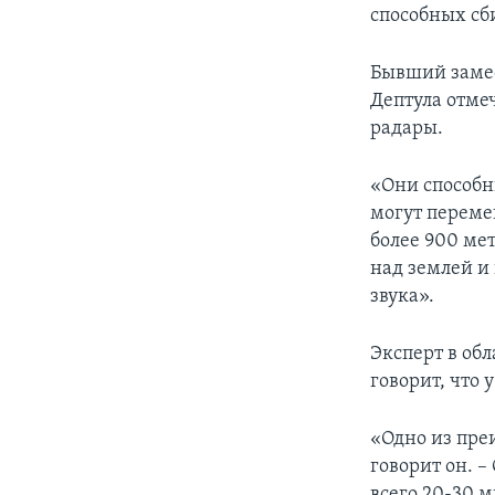
способных сб
Бывший замес
Дептула отме
радары.
«Они способн
могут переме
более 900 мет
над землей и
звука».
Эксперт в об
говорит, что 
«Одно из преи
говорит он. –
всего 20-30 м