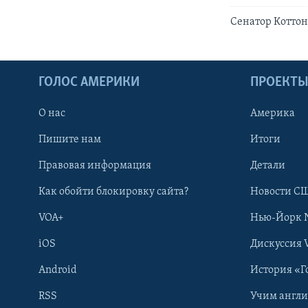
Cенатор Котто
ГОЛОС АМЕРИКИ
ПРОЕКТ
О нас
Америка
Пишите нам
Итоги
Правовая информация
Детали
Как обойти блокировку сайта?
Новости СШ
VOA+
Нью-Йорк 
iOS
Дискуссия 
Android
История «Г
RSS
Учим англ