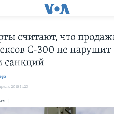
рты считают, что продаж
ексов С-300 не нарушит
 санкций
ера
рель, 2015 11:23
ься