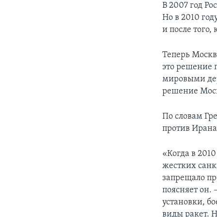
В 2007 год Ро
Но в 2010 год
и после того,
Теперь Москв
это решение 
мировыми де
решение Моск
По словам Гр
против Ирана
«Когда в 201
жестких санк
запрещало пр
поясняет он.
установки, б
виды ракет. Н