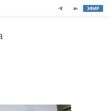
ЭФИР
а