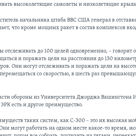
ивать высоколетящие самолеты и низколетящие крыла
титель начальника штаба ВВС США генерал в отставк
чает, что кроме мощных ракет в состав комплексов вх
ы отслеживать до 100 целей одновременно, – говорит о
щаться и поражать цели на расстоянии до 130 километ
ров. Они могут отслеживать и поражать цели на высот
 перемещаться со скоростью, в шесть раз превышающу
ласти обороны из Университета Джорджа Вашингтона 
у ЗРК есть и другое преимущество.
муществ таких систем, как C-300 – это их высокая мо
 Они могут работать на одном месте какое-то время, м
инут, потом все собрать, погрузить на тягачи, переехат