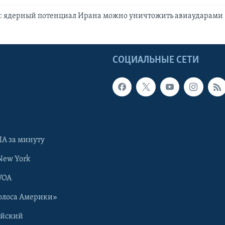
н: ядерный потенциал Ирана можно уничтожить авиаударами
Ы
СОЦИАЛЬНЫЕ СЕТИ
А за минуту
New York
VOA
олоса Америки»
ийский