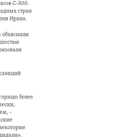
ексов С-300.
ападных стран
отив Ирана.
а объяснили
 шестью
ризовали
 санкций
гораздо более
чески,
ем, –
йские
 некоторые
дпадали».