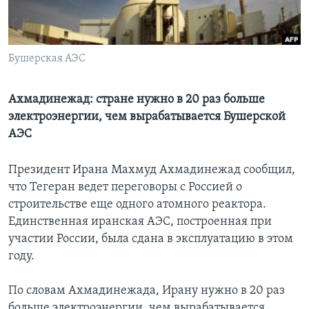
Learning English
Бушерская АЭС
СОЦИАЛЬНЫЕ СЕТИ
Ахмадинежад: стране нужно в 20 раз больше
электроэнергии, чем вырабатывается Бушерской
Языки
АЭС
Президент Ирана Махмуд Ахмадинежад сообщил,
что Тегеран ведет переговоры с Россией о
строительстве еще одного атомного реактора.
Единственная иранская АЭС, построенная при
участии России, была сдана в эксплуатацию в этом
году.
По словам Ахмадинежада, Ирану нужно в 20 раз
больше электроэнергии, чем вырабатывается