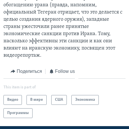
обогащению урана (правда, напомним,
Learning English
официальный Тегеран отрицает, что это делается с
целью создания ядерного оружия), западные
СОЦИАЛЬНЫЕ СЕТИ
страны ужесточили ранее принятые
экономические санкции против Ирана. Тому,
насколько эффективны эти санкции и как они
влияют на иранскую экономику, посвящен этот
Языки
видеорепортаж.
Поделиться
Follow us
This item is part of
Видео
В мире
США
Экономика
Программы