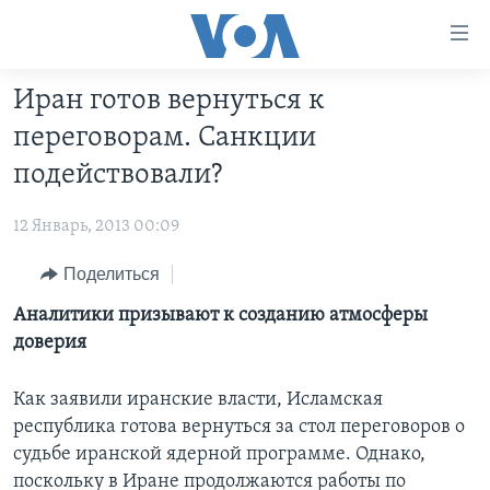
Линки
доступности
Перейти
Иран готов вернуться к
на
ГЛАВНОЕ
переговорам. Санкции
основной
ПРОГРАММЫ
контент
подействовали?
ПРОЕКТЫ
Перейти
АМЕРИКА
к
12 Январь, 2013 00:09
ЭКСПЕРТИЗА
НОВОСТИ ЗА МИНУТУ
УЧИМ АНГЛИЙСКИЙ
основной
ИНТЕРВЬЮ
Поделиться
ИТОГИ
НАША АМЕРИКАНСКАЯ ИСТОРИЯ
навигации
Перейти
ФАКТЫ ПРОТИВ ФЕЙКОВ
Аналитики призывают к созданию атмосферы
ПОЧЕМУ ЭТО ВАЖНО?
А КАК В АМЕРИКЕ?
в
доверия
ЗА СВОБОДУ ПРЕССЫ
ДИСКУССИЯ VOA
АРТЕФАКТЫ
поиск
УЧИМ АНГЛИЙСКИЙ
ДЕТАЛИ
АМЕРИКАНСКИЕ ГОРОДКИ
Как заявили иранские власти, Исламская
республика готова вернуться за стол переговоров о
ВИДЕО
НЬЮ-ЙОРК NEW YORK
ТЕСТЫ
судьбе иранской ядерной программе. Однако,
ПОДПИСКА НА НОВОСТИ
АМЕРИКА. БОЛЬШОЕ ПУТЕШЕСТВИЕ
поскольку в Иране продолжаются работы по