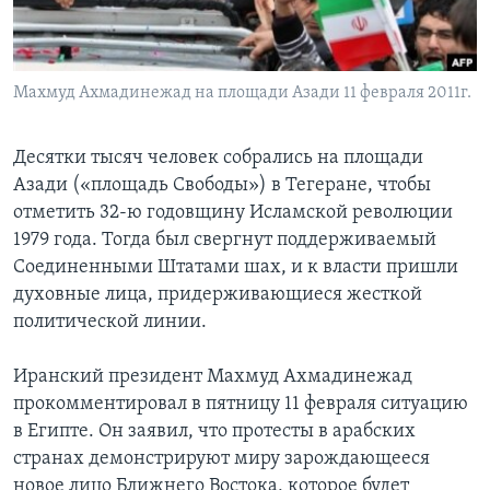
Learning English
Махмуд Ахмадинежад на площади Азади 11 февраля 2011г.
СОЦИАЛЬНЫЕ СЕТИ
Десятки тысяч человек собрались на площади
Азади («площадь Свободы») в Тегеране, чтобы
Языки
отметить 32-ю годовщину Исламской революции
1979 года. Тогда был свергнут поддерживаемый
Соединенными Штатами шах, и к власти пришли
духовные лица, придерживающиеся жесткой
политической линии.
Иранский президент Махмуд Ахмадинежад
прокомментировал в пятницу 11 февраля ситуацию
в Египте. Он заявил, что протесты в арабских
странах демонстрируют миру зарождающееся
новое лицо Ближнего Востока, которое будет