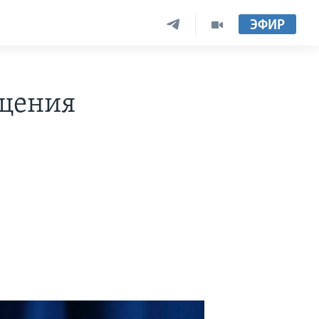
ЭФИР
ащения