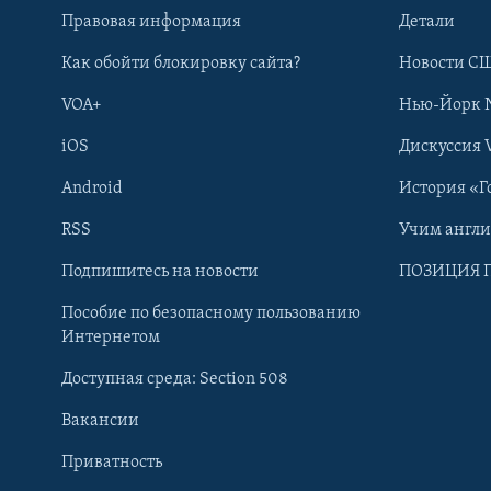
Правовая информация
Детали
Как обойти блокировку сайта?
Новости СШ
VOA+
Нью-Йорк 
iOS
Дискуссия 
Android
История «Г
RSS
Учим англ
Learning English
Подпишитесь на новости
ПОЗИЦИЯ 
Пособие по безопасному пользованию
СОЦИАЛЬНЫЕ СЕТИ
Интернетом
Доступная среда: Section 508
Вакансии
Приватность
Языки