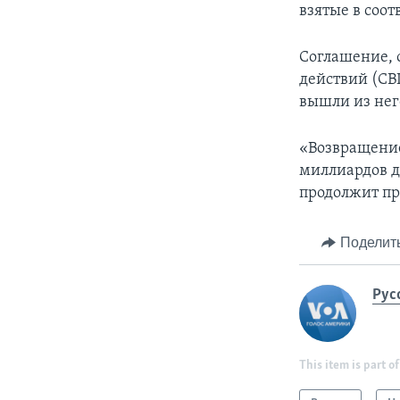
взятые в соот
Соглашение, 
действий (СВ
вышли из нег
«Возвращение
миллиардов д
продолжит пр
Поделит
Рус
This item is part of