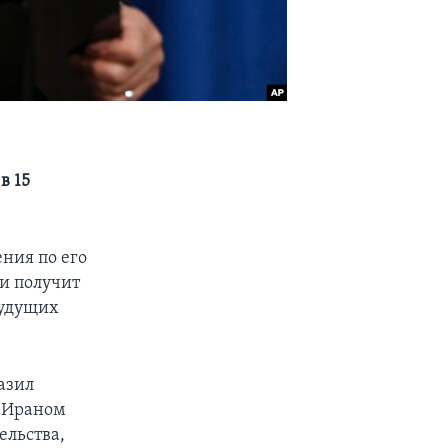
в 15
ения по его
ли получит
будущих
азил
о Ираном
ельства,