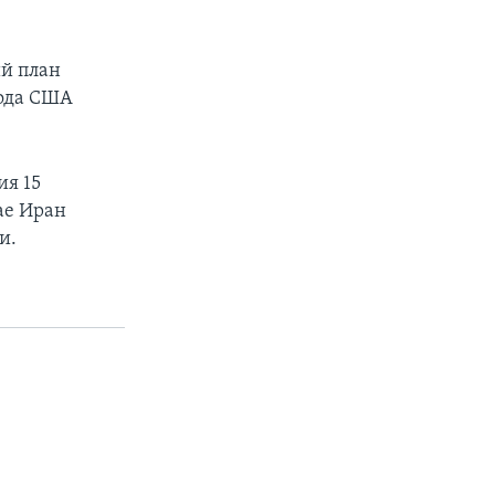
й план
года США
ия 15
ае Иран
и.