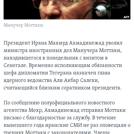
Learning English
Манучер Моттаки
СОЦИАЛЬНЫЕ СЕТИ
Президент Ирана Махмуд Ахмадинежад уволил
министра иностранных дел Манучера Моттаки,
Языки
находившегося в понедельник с визитом в
Сенегале. Временно исполняющим обязанности
шефа дипломатии Тегерана назначен глава
ядерного ведомства Али Акбар Салехи,
считающийся близким соратником президента.
По сообщению полуофициального новостного
агентства Мехр, Ахмадинежад отправил Моттаки
письмо с благодарностью за службу. В течение
нынешнего года иранские СМИ не раз оповещали о
трениях Моттаки с законодателями. Члены