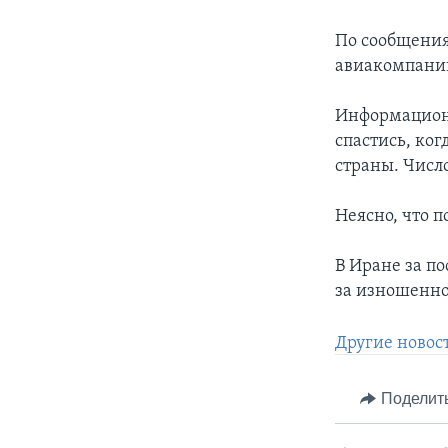
По сообщения
авиакомпании
Информационн
спастись, ког
страны. Числ
Неясно, что 
В Иране за п
за изношенно
Другие новост
Поделит