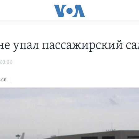
не упал пассажирский са
 03:00
ься