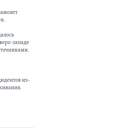
самолет
ек.
далось
еверо-западе
сточниками.
идентов из-
уживания.