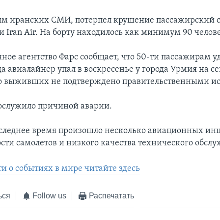
м иранских СМИ, потерпел крушение пассажирский 
 Iran Air. На борту находилось как минимум 90 челов
ое агентство Фарс сообщает, что 50-ти пассажирам у
да авиалайнер упал в воскресенье у города Урмия на с
о выживших не подтверждено правительственными и
послужило причиной аварии.
оследнее время произошло несколько авиационных инц
сти самолетов и низкого качества технического обсл
и о событиях в мире читайте здесь
ься
Follow us
Распечатать