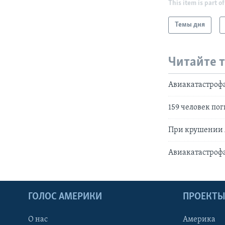
This item is part of
Темы дня
Читайте 
Авиакатастроф
159 человек по
При крушении А
Авиакатастрофа
ГОЛОС АМЕРИКИ
ПРОЕКТ
О нас
Америка