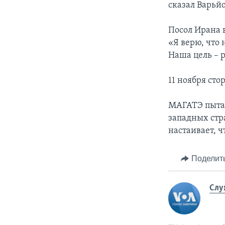
сказал Варьй
Посол Ирана 
«Я верю, что
Наша цель – 
11 ноября сто
МАГАТЭ пытае
западных стр
настаивает, 
Поделит
Слу