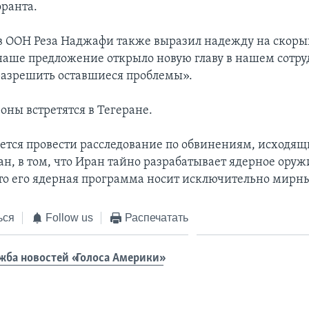
оранта.
в ООН Реза Наджафи также выразил надежду на скорый
 наше предложение открыло новую главу в нашем сотру
разрешить оставшиеся проблемы».
роны встретятся в Тегеране.
тся провести расследование по обвинениям, исходящ
ан, в том, что Иран тайно разрабатывает ядерное оруж
что его ядерная программа носит исключительно мирн
ься
Follow us
Распечатать
жба новостей «Голоса Америки»