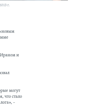
013 г.
 «новым
амме
 Ираном и
азвал
орые могут
, что стало
лога», –