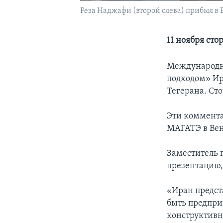
Реза Наджафи (второй слева) прибыл в В
11 ноября сто
Международно
подходом» Ир
Тегерана. Сто
Эти коммента
МАГАТЭ в Вен
Заместитель 
презентацию,
«Иран предст
быть предпри
конструктивн