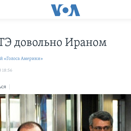
Э довольно Ираном
ей «Голоса Америки»
 18:56
ься