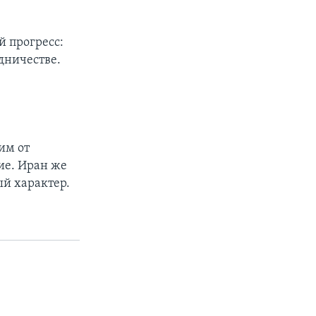
 прогресс:
дничестве.
им от
ие. Иран же
ый характер.