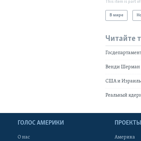
This item is part of
В мире
Н
Читайте 
Госдепартамент
Венди Шерман 
США и Израиль 
Реальный ядерн
ГОЛОС АМЕРИКИ
ПРОЕКТ
О нас
Америка