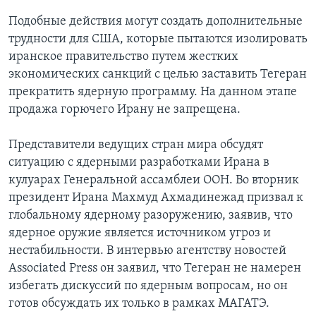
Подобные действия могут создать дополнительные
Learning English
трудности для США, которые пытаются изолировать
иранское правительство путем жестких
СОЦИАЛЬНЫЕ СЕТИ
экономических санкций с целью заставить Тегеран
прекратить ядерную программу. На данном этапе
продажа горючего Ирану не запрещена.
Языки
Представители ведущих стран мира обсудят
ситуацию с ядерными разработками Ирана в
кулуарах Генеральной ассамблеи ООН. Во вторник
президент Ирана Махмуд Ахмадинежад призвал к
глобальному ядерному разоружению, заявив, что
ядерное оружие является источником угроз и
нестабильности. В интервью агентству новостей
Associated Press он заявил, что Тегеран не намерен
избегать дискуссий по ядерным вопросам, но он
готов обсуждать их только в рамках МАГАТЭ.