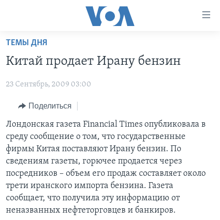
Линки
доступности
Перейти
ТЕМЫ ДНЯ
на
ГЛАВНОЕ
Китай продает Ирану бензин
основной
ПРОГРАММЫ
контент
23 Сентябрь, 2009 03:00
ПРОЕКТЫ
Перейти
АМЕРИКА
к
ЭКСПЕРТИЗА
Поделиться
НОВОСТИ ЗА МИНУТУ
УЧИМ АНГЛИЙСКИЙ
основной
ИНТЕРВЬЮ
ИТОГИ
НАША АМЕРИКАНСКАЯ ИСТОРИЯ
Лондонская газета Financial Times опубликовала в
навигации
среду сообщение о том, что государственные
Перейти
ФАКТЫ ПРОТИВ ФЕЙКОВ
ПОЧЕМУ ЭТО ВАЖНО?
А КАК В АМЕРИКЕ?
фирмы Китая поставляют Ирану бензин. По
в
ЗА СВОБОДУ ПРЕССЫ
ДИСКУССИЯ VOA
АРТЕФАКТЫ
сведениям газеты, горючее продается через
поиск
посредников – объем его продаж составляет около
УЧИМ АНГЛИЙСКИЙ
ДЕТАЛИ
АМЕРИКАНСКИЕ ГОРОДКИ
трети иранского импорта бензина. Газета
ВИДЕО
НЬЮ-ЙОРК NEW YORK
ТЕСТЫ
сообщает, что получила эту информацию от
неназванных нефтеторговцев и банкиров.
ПОДПИСКА НА НОВОСТИ
АМЕРИКА. БОЛЬШОЕ ПУТЕШЕСТВИЕ