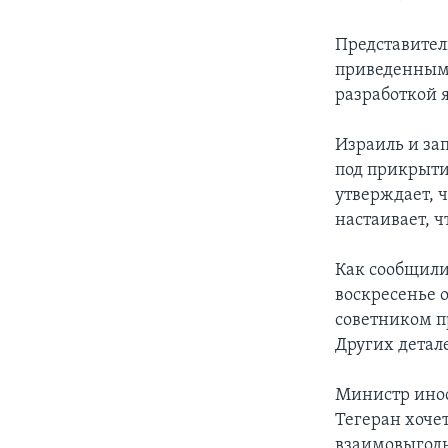
Представител
приведенным 
разработкой 
Израиль и за
под прикрыти
утверждает, 
настаивает, 
Как сообщили
воскресенье 
советником п
Других детал
Министр инос
Тегеран хоче
взаимовыгодн