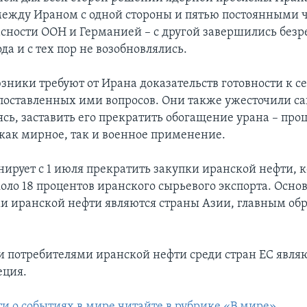
ежду Ираном с одной стороны и пятью постоянными 
асности ООН и Германией – с другой завершились безре
ода и с тех пор не возобновлялись.
зники требуют от Ирана доказательств готовности к с
оставленных ими вопросов. Они также ужесточили с
сь, заставить его прекратить обогащение урана – про
как мирное, так и военное применение.
нирует с 1 июля прекратить закупки иранской нефти, 
коло 18 процентов иранского сырьевого экспорта. Осн
и иранской нефти являются страны Азии, главным обр
потребителями иранской нефти среди стран ЕС являю
еция.
ти о событиях в мире читайте в рубрике «В мире»