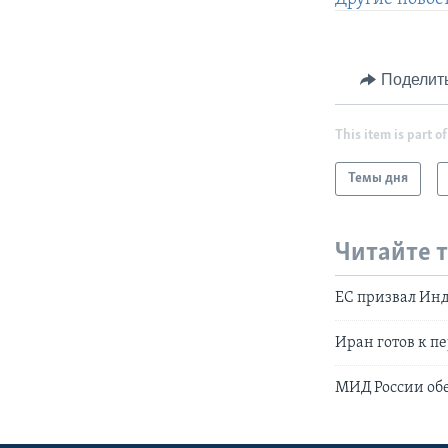
Поделит
This item is part of
Темы дня
Читайте 
ЕС призвал Ин
Иран готов к п
МИД России обе