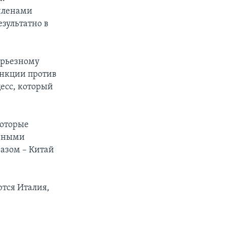
членами
зультатно в
ерьезному
анкции против
цесс, который
которые
овными
азом – Китай
тся Италия,