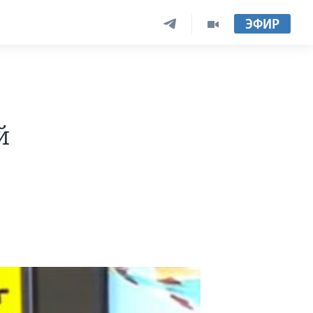
ЭФИР
й