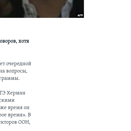
воров, хотя
ет очередной
 на вопросы,
ограммы.
АТЭ Херман
нскими
 же время он
ое время». В
екторов ООН,