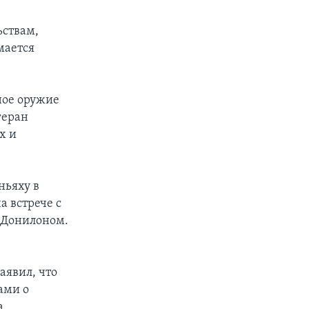
ьствам,
мается
ное оружие
геран
х и
ньяху в
а встрече с
 Донилоном.
аявил, что
ами о
а.