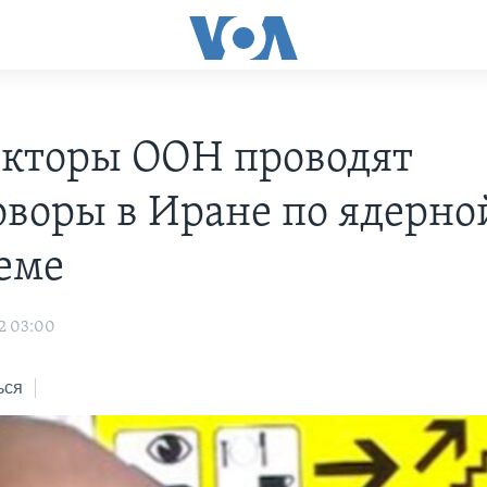
кторы ООН проводят
оворы в Иране по ядерно
еме
2 03:00
ься