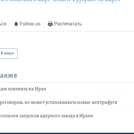
ься
Follow us
Распечатать
В мире
также
дию повлиять на Иран
ереговорам, но может устанавливать новые центрифуги
спокоен запуском ядерного завода в Иране