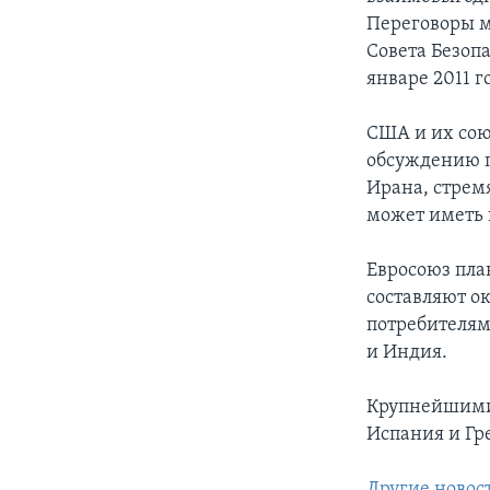
Переговоры м
Совета Безоп
январе 2011 г
США и их сою
обсуждению п
Ирана, стремя
может иметь 
Евросоюз пла
составляют о
потребителям
и Индия.
Крупнейшими 
Испания и Гр
Другие новос