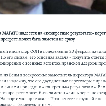
 МАГАТЭ надеется на «конкретные результаты» перего
 прогресс может быть заметен не сразу
ный инспектор ООН в понедельник 20 февраля начина
 По его словам, его основная задача – получить ответы
одозрений о военных аспектах иранской ядерной пр
м из Вены в воскресенье заместитель директора МАГ
азил надежду, что его двухдневные переговоры с ира
 лицами приведут к «конкретным результатам». В то
 что прогресс может быть заметен «лишь через некотор
 Накаэртс уже приезжал в Иран вместе с группой инсп
 оказался безрезультатным.