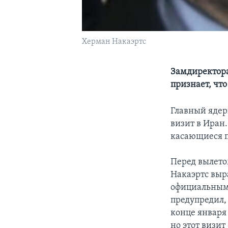
Херман Накаэртс
Замдиректора
признает, что
Главный ядер
визит в Иран.
касающиеся п
Перед вылето
Накаэртс выр
официальными
предупредил,
конце января
но этот визит