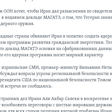
и ООН хотят, чтобы Иран дал разъяснения по свидетел
в недавнем докладе МАГАТЭ, о том, что Тегеран зани
ядерного оружия.
падные страны обвиняют Иран в попытке создать ядер
ем программы развития гражданской энергетики. Те
что доклад МАГАТЭ основан на сфабрикованных данны
что его ядерная программа носит мирный характер.
 израильские СМИ, премьер-министр Биньямин Нета
обсуждал вопросы угрозы региональной безопасности н
резидента США по национальной безопасности Томом
ей встречи не сообщалось.
транных дел Ирана Али Акбар Салехи в воскресенье з
т возобновить переговоры с шестью мировыми держав
ом для всех сторон решении ядерной проблемы Иран