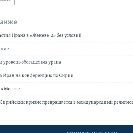
овости
также
стия Ирана в «Женеве-2» без условий
ение
л уровень обогащения урана
а Иран на конференцию по Сирии
 в Москве
«Сирийский кризис превращается в международный религио