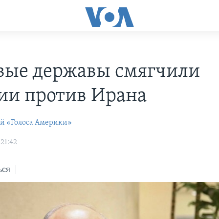
ые державы смягчили
ии против Ирана
ей «Голоса Америки»
21:42
ься