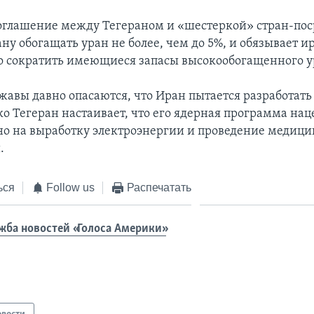
оглашение между Тегераном и «шестеркой» стран-по
ну обогащать уран не более, чем до 5%, и обязывает и
о сократить имеющиеся запасы высокообогащенного у
авы давно опасаются, что Иран пытается разработать
ко Тегеран настаивает, что его ядерная программа нац
о на выработку электроэнергии и проведение медиц
.
ься
Follow us
Распечатать
жба новостей «Голоса Америки»