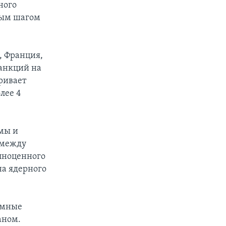
ного
ным шагом
, Франция,
санкций на
тривает
лее 4
мы и
 между
лноценного
на ядерного
умные
аном.