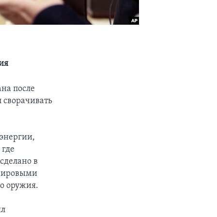
ия
на после
л сворачивать
энергии,
 где
сделано в
 мировыми
о оружия.
ял