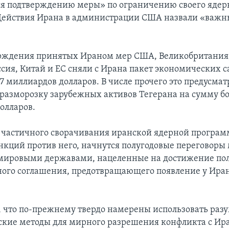
я подтверждению меры» по ограничению своего ядер
 Действия Ирана в администрации США назвали «важ
рждения принятых Ираном мер США, Великобритания
ссия, Китай и ЕС сняли с Ирана пакет экономических 
 7 миллиардов долларов. В числе прочего это предусма
разморозку зарубежных активов Тегерана на сумму бо
олларов.
е частичного сворачивания иранской ядерной програм
нкций против него, начнутся полугодовые переговоры
 мировыми державами, нацеленные на достижение по
ого соглашения, предотвращающего появление у Ира
 что по-прежнему твердо намерены использовать раз
кие методы для мирного разрешения конфликта с Ир