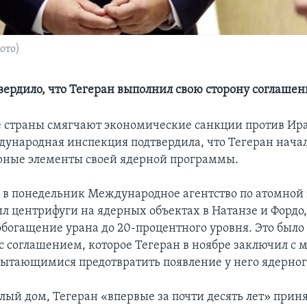
ото)
ердило, что Тегеран выполнил свою сторону соглашен
 страны смягчают экономические санкции против Ира
ждународная инспекция подтвердила, что Тегеран нача
рные элементы своей ядерной программы.
 в понедельник Международное агентство по атомной 
л центрифуги на ядерных объектах в Натанзе и Фордо,
обогащение урана до 20-процентного уровня. Это было 
 с соглашением, которое Тегеран в ноябре заключил с
ытающимися предотвратить появление у него ядерног
лый дом, Тегеран «впервые за почти десять лет» прин