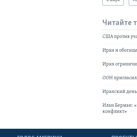
В мире
Н
Читайте 
США против уча
Иран и обогащ
Иран ограничи
ООН пригласил
Иранский день
Илан Берман: 
конфликт»