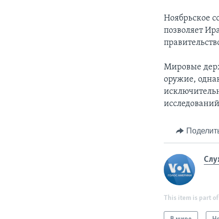
Ноябрьское с
позволяет Ира
правительств
Мировые держ
оружие, одна
исключительн
исследований
Поделит
Слу
This item is part of