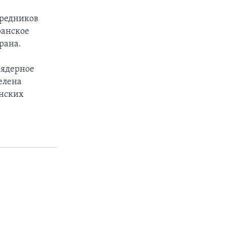
средников
ранское
рана.
 ядерное
елена
инских