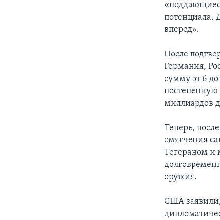
«поддающиес
потенциала.
вперед».
После подтве
Германия, Ро
сумму от 6 до
постепенную 
миллиардов д
Теперь, посл
смягчения са
Тегераном и
долговременн
оружия.
США заявили,
дипломатичес