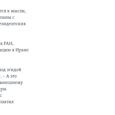
ся к мысли,
язаны с
резидентских
я РАН,
уацию в Иране
под эгидой
 – А это
к нынешнему
еры
с
платил