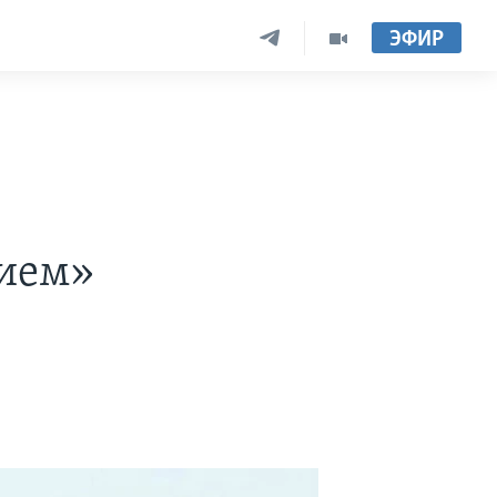
ЭФИР
ием»