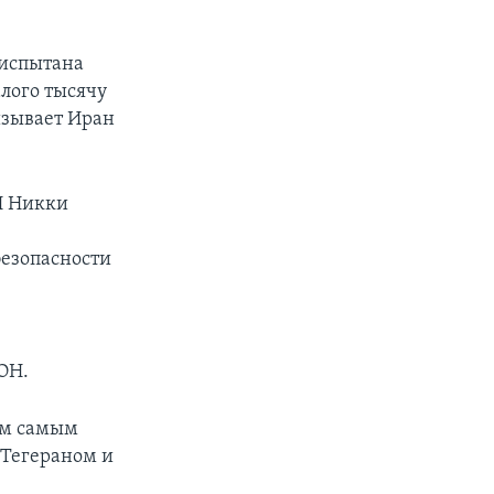
 испытана
алого тысячу
изывает Иран
Н Никки
езопасности
ОН.
тем самым
 Тегераном и