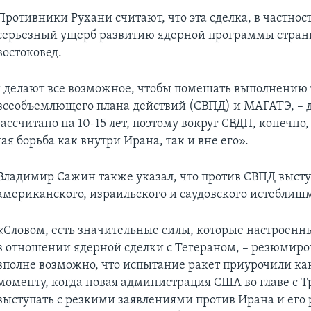
Противники Рухани считают, что эта сделка, в частнос
серьезный ущерб развитию ядерной программы стран
востоковед.
 делают все возможное, чтобы помешать выполнению
всеобъемлющего плана действий (СВПД) и МАГАТЭ, – д
ссчитано на 10-15 лет, поэтому вокруг СВДП, конечно,
ая борьба как внутри Ирана, так и вне его».
Владимир Сажин также указал, что против СВПД высту
американского, израильского и саудовского истеблиш
«Словом, есть значительные силы, которые настроенн
в отношении ядерной сделки с Тегераном, – резюмиров
вполне возможно, что испытание ракет приурочили как
моменту, когда новая администрация США во главе с Т
выступать с резкими заявлениями против Ирана и его