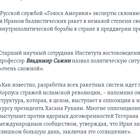
усской службой «Голоса Америки» эксперты склоняют
я Ираном баллистических ракет в немалой степени св
внутриполитической борьбы в стране в преддверии п
Старший научный сотрудник Института востоковедени
профессор
Владимир Сажин
назвал политическую сит
«очень сложной».
«Как известно, разработка всех ракетных систем идет 
Корпуса стражей исламской революции, – напомнил он.
структура, которая, в целом, выступает в оппозиции 
курсу президента Хасана Рухани. Многие оппозицион
выступают против ядерных договоренностей Тегерана 
международным сообществом, утверждая, что Иран за
слишком большую дань, заключая это соглашение».