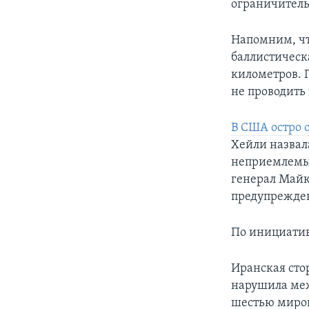
ограничител
Напомним, чт
баллистическа
километров. 
не проводить
В США остро 
Хейли назвал
неприемлемым
генерал Майк
предупрежде
По инициатив
Иранская стор
нарушила меж
шестью миро