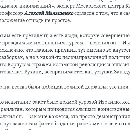
«Диалог цивилизаций», эксперт Московского центра К
профессор
Алексей Малашенко
согласен с тем, что в с
положение отнюдь не простое.
«Там есть президент, а есть люди, которые совершенно
с проводимым им внешним курсом, – пояснил он. – И я
исключаю, что главные причины тут именно во внутр
разборках, а не в какой-то целенаправленной политике
что Корпусом стражей исламской революции и оппозиц
что делает Рухани, воспринимается как уступки Западу
Ирана всегда были амбиции великой державы, уточнил 
то испытание ракет было прямой угрозой Израилю, хот
раильтян, которым приходится слышать воинственны
должил он. – Как мне кажется, это просто демонстраци
, тут важен сам факт обладания ракетами в связи со 