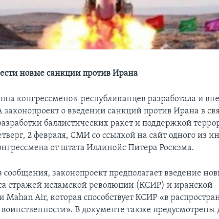
ести новые санкции против Ирана
уппа конгрессменов-республиканцев разработала и вне
 законопроект о введении санкций против Ирана в свя
азработки баллистических ракет и поддержкой терро
тверг, 2 февраля, СМИ со ссылкой на сайт одного из 
онгрессмена от штата Иллинойс Питера Роскэма.
из сообщения, законопроект предполагает введение но
са стражей исламской революции (КСИР) и иранской
 Mahan Air, которая способствует КСИР «в распростр
 воинственности». В документе также предусмотрены 