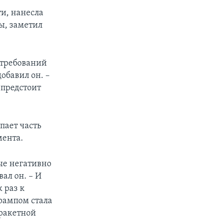
ти, нанесла
ы, заметил
 требований
обавил он. –
 предстоит
пает часть
мента.
ые негативно
ал он. – И
 раз к
рампом стала
 ракетной