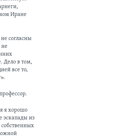
арнеги,
амом Иране
 не согласны
 не
енних
. Дело в том,
ией все то,
».
профессор.
я я хорошо
е эскапады из
я собственных
сложной