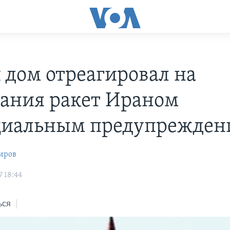
 дом отреагировал на
ания ракет Ираном
иальным предупрежден
иров
7 18:44
ься