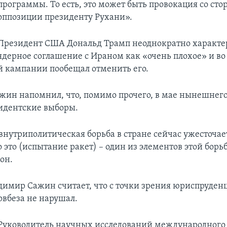
программы. То есть, это может быть провокация со ст
оппозиции президенту Рухани».
Президент США Дональд Трамп неоднократно характе
ядерное соглашение с Ираном как «очень плохое» и во
 кампании пообещал отменить его.
жин напомнил, что, помимо прочего, в мае нынешнего
идентские выборы.
внутриполитическая борьба в стране сейчас ужесточае
 это (испытание ракет) – один из элементов этой борьб
он.
димир Сажин считает, что с точки зрения юриспруден
вбеза не нарушал.
Руководитель научных исследований международного