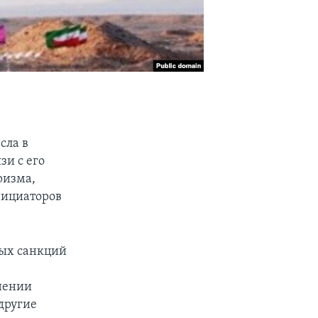
сла в
зи с его
ризма,
инициаторов
вых санкций
анении
другие