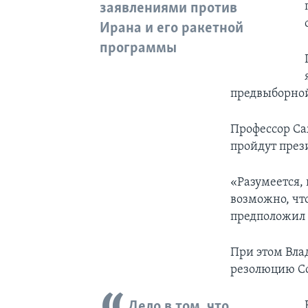
заявлениями против
Ирана и его ракетной
программы
предвыборной
Профессор Са
пройдут през
«Разумеется, 
возможно, что
предположил 
При этом Вла
резолюцию Со
Дело в том, что