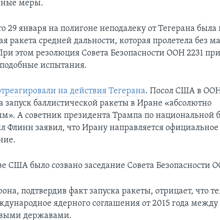
ьные меры.
о 29 января на полигоне неподалеку от Тегерана была
я ракета средней дальности, которая пролетела без м
При этом резолюция Совета Безопасности ООН 2231 пр
 подобные испытания.
отреагировали на действия Тегерана
. Посол США в ОО
а запуск баллистической ракеты в Иране «абсолютно
». А советник президента Трампа по национальной б
л Флинн заявил, что Ирану направляется официальное
ние.
е США было созвано заседание Совета Безопасности О
она, подтвердив факт запуска ракеты, отрицает, что 
дународное ядерного соглашения от 2015 года между
выми державами.