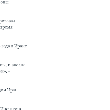
ороны
ризовал
 время
 года в Иране
тся, и вполне
ы», –
ции Иран
 Института