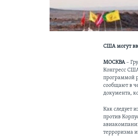
США могут вв
МОСКВА
– Гр
Конгресс США
программой р
сообщают в че
документа, к
Как следует 
против Корпу
авиакомпании
терроризма и