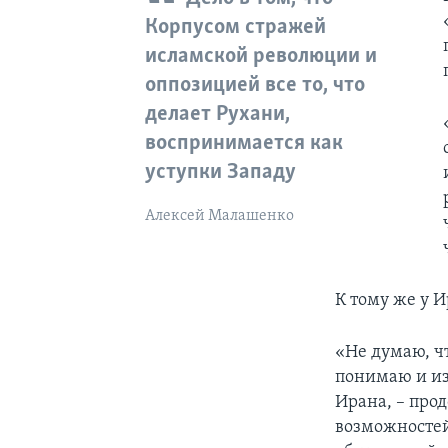
Корпусом стражей
исламской революции и
оппозицией все то, что
делает Рухани,
воспринимается как
уступки Западу
Алексей Малашенко
К тому же у 
«Не думаю, ч
понимаю и из
Ирана, – про
возможностей