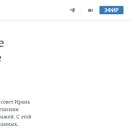
ЭФИР
е
е
совет Ирана
зрешении
ражей. С этой
жанных.