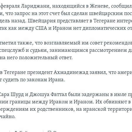
6 февраля Лариджани, находящийся в Женеве, сообщил 
, что запрос на этот счет был сделан швейцарским по
едель назад. Швейцария представляет в Тегеране инте
так как между США и Ираном нет дипломатических о
метил также, что возглавляемый им совет рекомендо
спецслужб и судьям, занимающимся рассмотрением д
 на него положительный ответ.
ь в Тегеране президент Ахмадинежад заявил, что аме
т судить по законам Ирана.
Сара Шурд и Джошуа Фаттал были задержаны в июле п
нии границы между Ираком и Ираном. Их обвиняют в
тверждениям их родственников, на иранской территор
учайно.