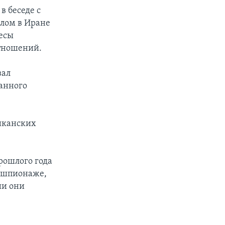
в беседе с
слом в Иране
ресы
тношений.
вал
анного
риканских
рошлого года
 шпионаже,
ии они