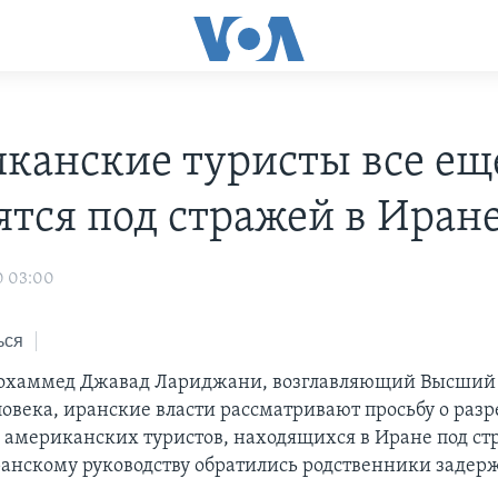
канские туристы все ещ
ятся под стражей в Иран
0 03:00
ься
Мохаммед Джавад Лариджани, возглавляющий Высший 
ловека, иранские власти рассматривают просьбу о ра
х американских туристов, находящихся в Иране под ст
ранскому руководству обратились родственники задер