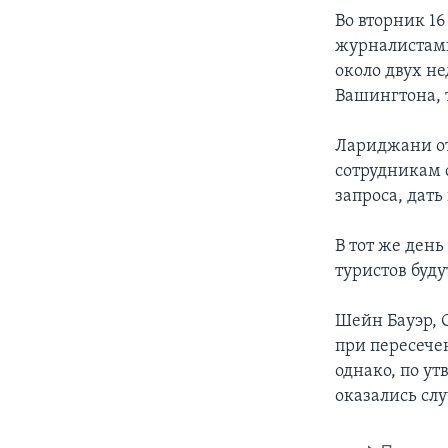
Во вторник 1
журналистами
около двух н
Вашингтона, 
Лариджани от
сотрудникам 
запроса, дать
В тот же ден
туристов буду
Шейн Бауэр, 
при пересече
однако, по у
оказались сл