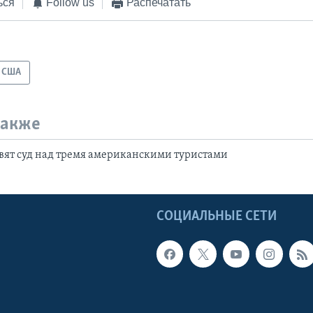
ься
Follow us
Распечатать
США
также
овят суд над тремя американскими туристами
Ы
СОЦИАЛЬНЫЕ СЕТИ