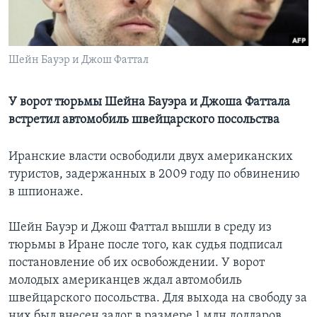
Learning English
Шейн Бауэр и Джош Фаттал
СОЦИАЛЬНЫЕ СЕТИ
У ворот тюрьмы Шейна Бауэра и Джоша Фаттала
встретил автомобиль швейцарского посольства
Языки
Иранские власти освободили двух американских
туристов, задержанных в 2009 году по обвинению
в шпионаже.
Шейн Бауэр и Джош Фаттал вышли в среду из
тюрьмы в Иране после того, как судья подписал
постановление об их освобождении. У ворот
молодых американцев ждал автомобиль
швейцарского посольства. Для выхода на свободу за
них был внесен залог в размере 1 млн долларов.