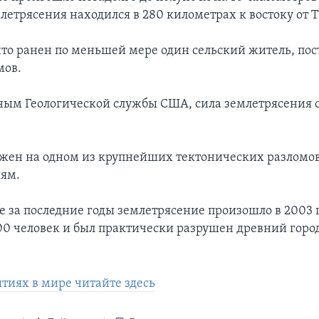
летрясения находился в 280 километрах к востоку от Т
что ранен по меньшей мере один сельский житель, по
мов.
ным Геологической службы США, сила землетрясения с
жен на одном из крупнейших тектонических разломо
ям.
е за последние годы землетрясение произошло в 2003 г
00 человек и был практически разрушен древний горо
ытиях в мире читайте здесь