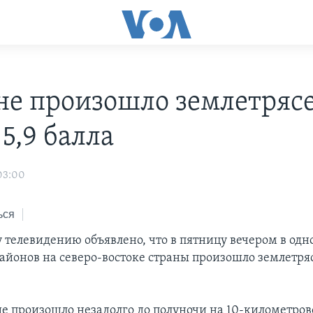
не произошло землетряс
5,9 балла
 03:00
ься
 телевидению объявлено, что в пятницу вечером в одн
айонов на северо-востоке страны произошло землетря
е произошло незадолго до полуночи на 10-километров