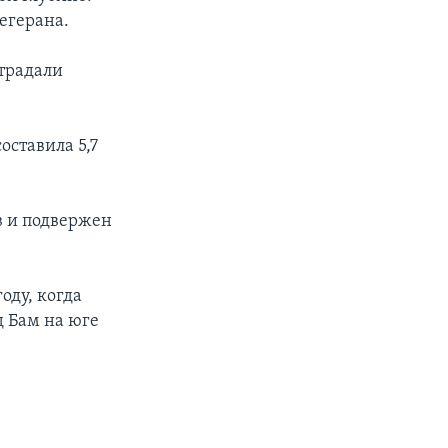
егерана.
страдали
оставила 5,7
в и подвержен
оду, когда
д Бам на юге