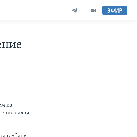
ЭФИР
ение
ом из
сение силой
ой глубине.