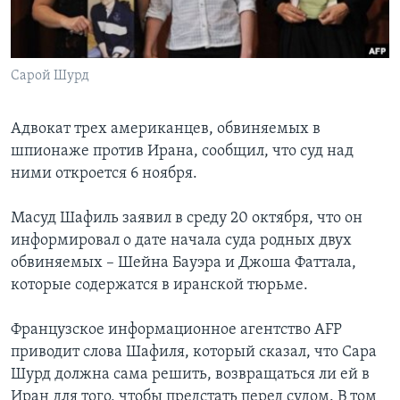
Learning English
Сарой Шурд
СОЦИАЛЬНЫЕ СЕТИ
Адвокат трех американцев, обвиняемых в
шпионаже против Ирана, сообщил, что суд над
Языки
ними откроется 6 ноября.
Масуд Шафиль заявил в среду 20 октября, что он
информировал о дате начала суда родных двух
обвиняемых – Шейна Бауэра и Джоша Фаттала,
которые содержатся в иранской тюрьме.
Французское информационное агентство AFP
приводит слова Шафиля, который сказал, что Сара
Шурд должна сама решить, возвращаться ли ей в
Иран для того, чтобы предстать перед судом. В том