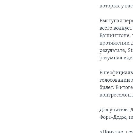
которых у ва
Выступая пере
всего волнует
Вашингтоне, 
протяжении д
результате, S
разумная иде
В неофициаль
голосовании 
билет. В итог
конгрессмен Р
Для учителя 
Форт-Додж, п
«Понятно, по