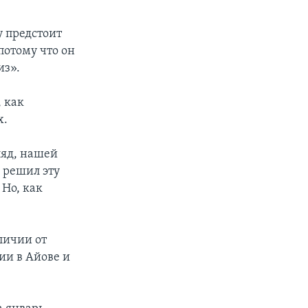
у предстоит
потому что он
из».
, как
х.
ляд, нашей
 решил эту
 Но, как
тличии от
ии в Айове и