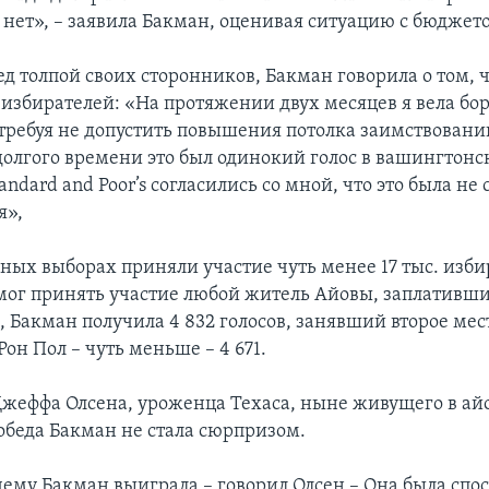
с нет», – заявила Бакман, оценивая ситуацию с бюдже
д толпой своих сторонников, Бакман говорила о том, ч
 избирателей: «На протяжении двух месяцев я вела бор
требуя не допустить повышения потолка заимствовани
олгого времени это был одинокий голос в вашингтонск
tandard and Poor’s согласились со мной, что это была не 
я»,
ных выборах приняли участие чуть менее 17 тыс. изби
мог принять участие любой житель Айовы, заплативши
е, Бакман получила 4 832 голосов, занявший второе мес
он Пол – чуть меньше – 4 671.
Джеффа Олсена, уроженца Техаса, ныне живущего в ай
обеда Бакман не стала сюрпризом.
чему Бакман выиграла – говорил Олсен – Она была спо