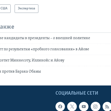
США
Экспертиза
также
ие кандидаты в президенты – о внешней политике
т по результатам «пробного голосования» в Айове
сетит Миннесоту, Иллинойс и Айову
 против Барака Обамы
Ы
СОЦИАЛЬНЫЕ СЕТИ