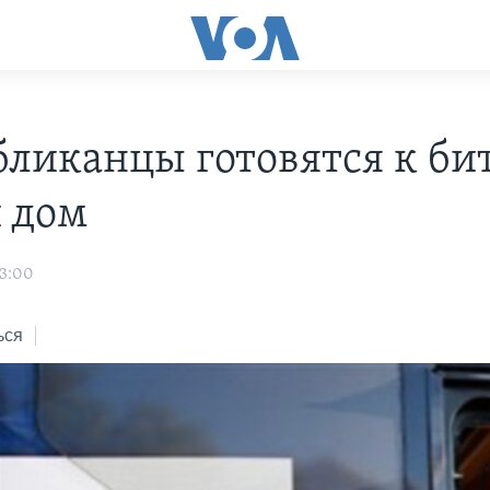
бликанцы готовятся к бит
 дом
03:00
ься