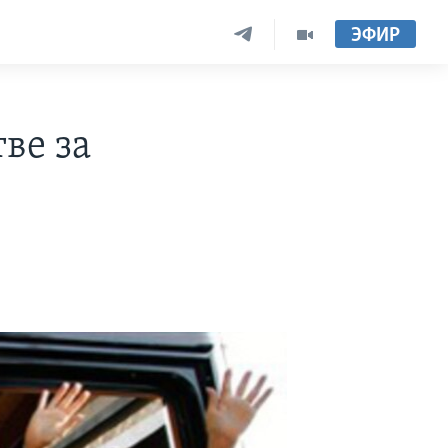
ЭФИР
ве за