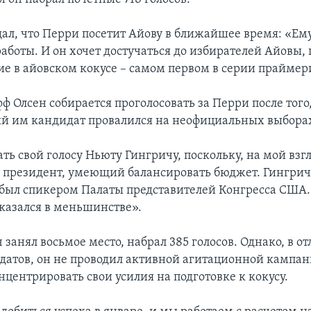
ал, что Перри посетит Айову в ближайшее время: «Ем
аботы. И он хочет достучаться до избирателей Айовы, 
ие в айовском кокусе – самом первом в серии праймер
 Олсен собирается проголосовать за Перри после того
 им кандидат провалился на неофициальных выбора
ть свой голосу Ньюту Гингричу, поскольку, на мой взг
 президент, умеющий балансировать бюджет. Гингрич
а был спикером Палаты представителей Конгресса США.
оказался в меньшинстве».
занял восьмое место, набрал 385 голосов. Однако, в о
датов, он не проводил активной агитационной кампан
центрировать свои усилия на подготовке к кокусу.