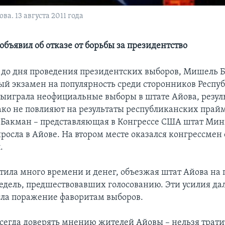
а. 13 августа 2011 года
бъявил об отказе от борьбы за президентство
в до дня проведения президентских выборов, Мишель 
й экзамен на популярность среди сторонников Респу
выиграла неофициальные выборы в штате Айова, резул
ако не повлияют на результаты республиканских прай
о Бакман – представляющая в Конгрессе США штат Мин
росла в Айове. На втором месте оказался конгрессмен 
.
тила много времени и денег, объезжая штат Айова на
едель, предшествовавших голосованию. Эти усилия дал
ла поражение фаворитам выборов.
сегда доверять мнению жителей Айовы – нельзя трати