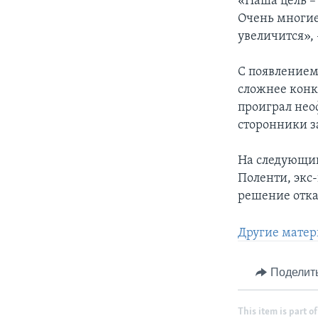
«Наша цель – 
Очень многие
увеличится», 
С появлением
сложнее конку
проиграл нео
сторонники з
На следующий
Поленти, экс
решение отказ
Другие матер
Поделит
This item is part of