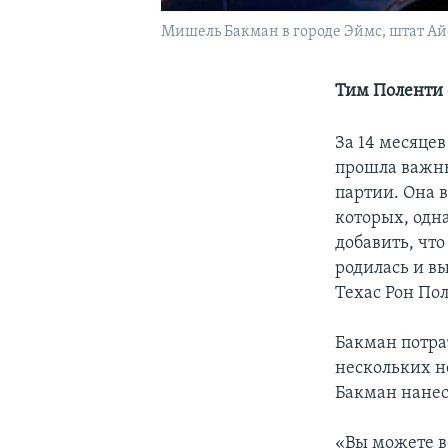
Мишель Бакман в городе Эймс, штат Айов
Тим Поленти о
За 14 месяце
прошла важны
партии. Она 
которых, одн
добавить, чт
родилась и вы
Техас Рон Пол
Бакман потра
нескольких н
Бакман нанес
«Вы можете в