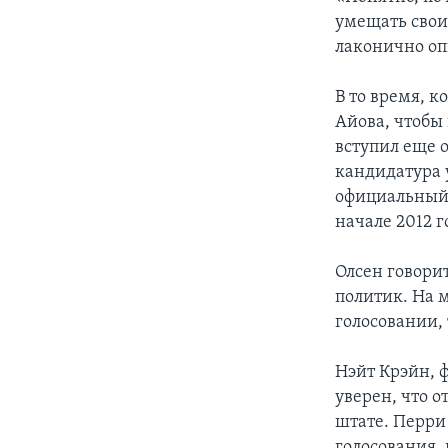
умещать свои
лаконично оп
В то время, 
Айова, чтобы 
вступил еще 
кандидатура 
официальный 
начале 2012 г
Олсен говори
политик. На м
голосовании, 
Нэйт Крэйн, 
уверен, что о
штате. Перри
голосования, 