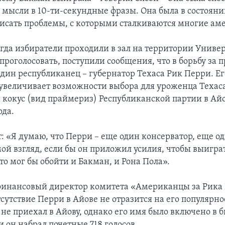
 мысли в 10-ти-секундные фразы. Она была в состояни
исать проблемы, с которыми сталкиваются многие ам
когда избиратели проходили в зал на территории Униве
проголосовать, поступили сообщения, что в борьбу за 
один республиканец – губернатор Техаса Рик Перри. Ег
увеличивает возможности выбора для уроженца Техаса
кокус (вид праймериз) Республиканской партии в Айо
ода.
т: «Я думаю, что Перри – еще один консерватор, еще 
ой взгляд, если бы он приложил усилия, чтобы выигра
то мог бы обойти и Бакман, и Рона Пола».
финансовый директор комитета «Американцы за Рика
тсутствие Перри в Айове не отразится на его популярно
 не приехал в Айову, однако его имя было включено в 
и он набрал почетные 718 голосов.