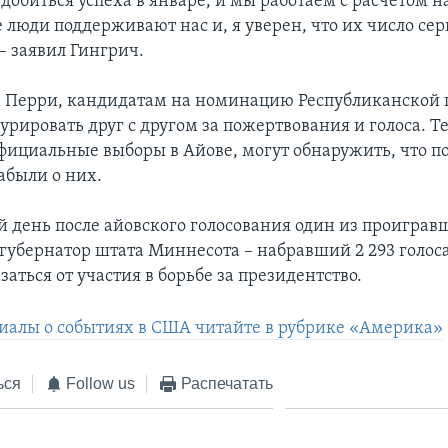
добиться успеха в январе, и мы работаем с расчетом н
 люди поддерживают нас и, я уверен, что их число сер
– заявил Гингрич.
 Перри, кандидатам на номинацию Республиканской 
рировать друг с другом за пожертвования и голоса. Те
фициальные выборы в Айове, могут обнаружить, что 
абыли о них.
 день после айовского голосования один из проиграв
-губернатор штата Миннесота – набравший 2 293 голос
аться от участия в борьбе за президентство.
иалы о событиях в США читайте в рубрике «Америка»
ься
Follow us
Распечатать