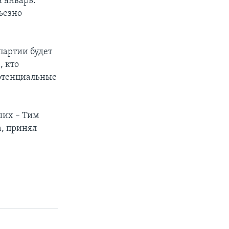
а январь.
ьезно
партии будет
, кто
потенциальные
ших – Тим
а, принял