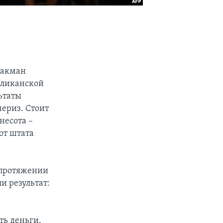
Бакман
бликанской
ьтаты
мериз. Стоит
несота –
от штата
 протяжении
и результат:
ть деньги,