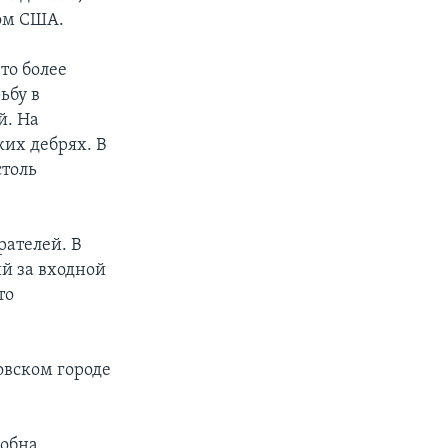
том США.
то более
ьбу в
й. На
их дебрях. В
столь
рателей. В
й за входной
то
овском городе
собна