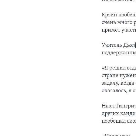
Крэйн пообещ
очень много р
примет участ
Учитель Джефф
поддержанный
«Я решил отда
стране нужен
задачу, когд
оказалось, я 
Ньют Гингрич 
других канди
пообещал скон