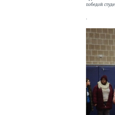
победой студ
.