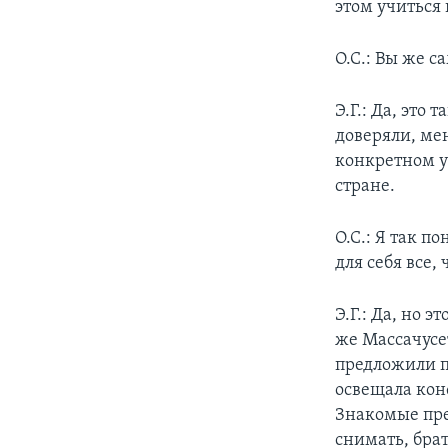
этом учиться 
О.С.: Вы же 
Э.Г.: Да, это
доверяли, мен
конкретном у
стране.
О.С.: Я так 
для себя все,
Э.Г.: Да, но 
же Массачусе
предложили п
освещала кон
Знакомые пре
снимать, брат