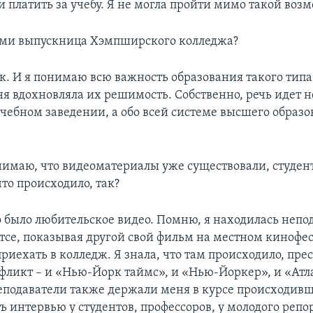
и платить за учебу. Я не могла пройти мимо такой воз
сами выпускница Хэмпширского колледжа?
 так. И я понимаю всю важность образования такого типа
я вдохновляла их решимость. Собственно, речь идет н
чебном заведении, а обо всей системе высшего образо
понимаю, что видеоматериалы уже существовали, студе
 что происходило, так?
это было любительское видео. Помню, я находилась непо
тсе, показывая другой свой фильм на местном кинофе
риехать в колледж. Я знала, что там происходило, пре
фликт – и «Нью-Йорк таймс», и «Нью-Йоркер», и «Атл
подаватели также держали меня в курсе происходивше
ь интервью у студентов, профессоров, у молодого репо