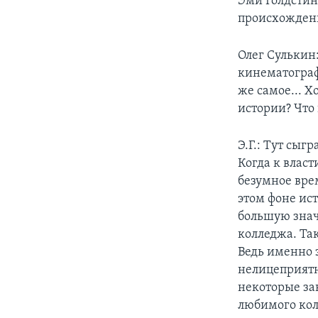
Эми Голдстин:
происхождени
Олег Сулькин
кинематограф
же самое... Х
истории? Что 
Э.Г.: Тут сы
Когда к влас
безумное вре
этом фоне ис
большую знач
колледжа. Та
Ведь именно 
нелицеприятн
некоторые за
любимого кол