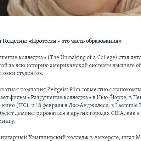
 Голдстин: «Протесты – это часть образования»
шение колледжа» (The Unmaking of a College) стал ле
гой за всю историю американской системы высшего о
товки студентов.
окатная компания Zeitgeist Film совместно с кинокомп
кает фильм «Разрушение колледжа» в Нью-Йорке, в Це
кино (IFC), и 18 февраля в Лос-Анджелесе, в Laemmle T
 будет демонстрироваться в других городах США, как в
мингу.
нитарный Хэмпширский колледж в Амхерсте, штат Ма