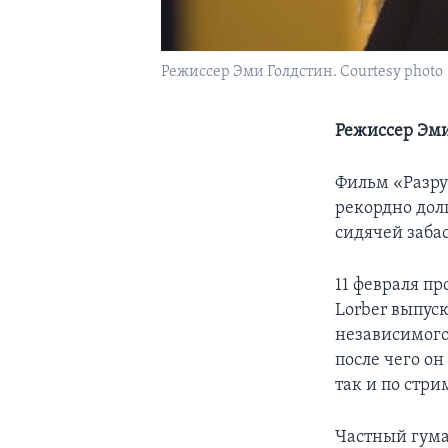
Режиссер Эми Голдстин. Courtesy photo
Режиссер Эми
Фильм «Разру
рекордно дол
сидячей забас
11 февраля пр
Lorber выпус
независимого 
после чего он
так и по стри
Частный гума