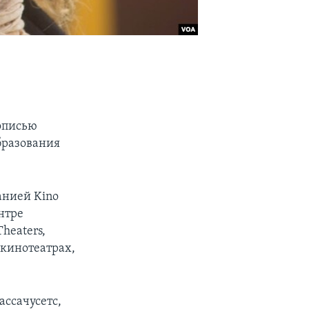
тописью
бразования
анией Kino
нтре
heaters,
 кинотеатрах,
ссачусетс,