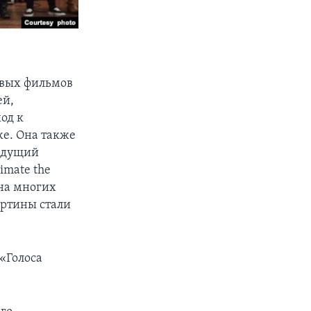
овых фильмов
ей,
од к
же. Она также
дыдущий
imate the
 на многих
артины стали
«Голоса