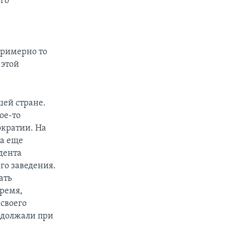
ого
примерно то
 этой
шей стране.
ое-то
ократии. На
ла еще
дента
го заведения.
ать
ремя,
своего
одолжали при