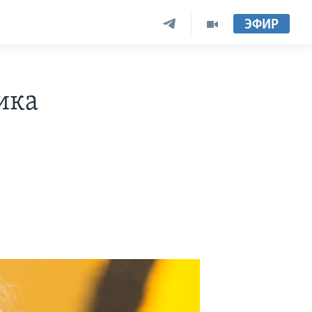
ЭФИР
ика