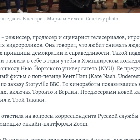
лледжа». В центре – Мириам Нелсон. Courtesy photo
 – режиссер, продюсер и сценарист телесериалов, игр
х видеороликов. Она говорит, что любит снимать люд
 принципы демократии и справедливости. Такой подх
и развила в себе в годы учебы в Хэмпширском коллед
ошколу Нью-Йоркского университета (NYU). Ее пре
ый фильм о поп-певице Кейт Нэш (Kate Nash. Underest
т по заказу Storyville BBC. Ее киноработы показывались
ях, включая Торонто и Берлин. Продюсерами новой к
ил и Трой Такаки.
 ответила на вопросы корреспондента Русской службы 
помощью онлайн-платформы Zoom.