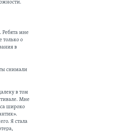
можности.
. Ребята мне
е только о
вания в
нты снимали
далеку в том
стивале. Мне
сса широко
антик».
го. Я стала
ртера,