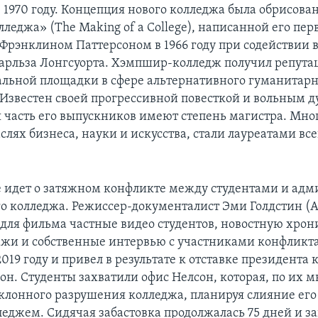
 1970 году. Концепция нового колледжа была обрисован
леджа» (The Making of a College), написанной его пе
Фрэнклином Паттерсоном в 1966 году при содействии в
арльза Лонгсуорта. Хэмпшир-колледж получил репут
льной площадки в сфере альтернативного гуманитарн
 Известен своей прогрессивной повесткой и вольным д
 часть его выпускников имеют степень магистра. Мно
аслях бизнеса, науки и искусства, стали лауреатами в
е идет о затяжном конфликте между студентами и ад
 колледжа. Режиссер-документалист Эми Голдстин (Am
 для фильма частные видео студентов, новостную хрон
жи и собственные интервью с участниками конфликта
2019 году и привел в результате к отставке президента
н. Студенты захватили офис Нелсон, которая, по их м
клонного разрушения колледжа, планируя слияние его 
еджем. Сидячая забастовка продолжалась 75 дней и з