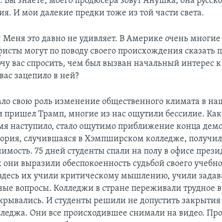
 Вы знаете, моего продюсера зовут Анушка, она русск
я. И мои далекие предки тоже из той части света.
: Меня это давно не удивляет. В Америке очень многие
исты могут по поводу своего происхождения сказать 
очу вас спросить, чем был вызван начальный интерес к
вас зацепило в ней?
грало свою роль изменение общественного климата в на
ти пришел Трамп, многие из нас ощутили бессилие. Как
мя наступило, стало ощутимо приближение конца дем
тория, случившаяся в Хэмпширском колледже, получи
имость. 75 дней студенты спали на полу в офисе прези
к они выразили обеспокоенность судьбой своего учебно
здесь их учили критическому мышлению, учили задав
ые вопросы. Колледжи в стране переживали трудное в
крывались. И студенты решили не допустить закрытия 
леджа. Они все происходившее снимали на видео. Пр