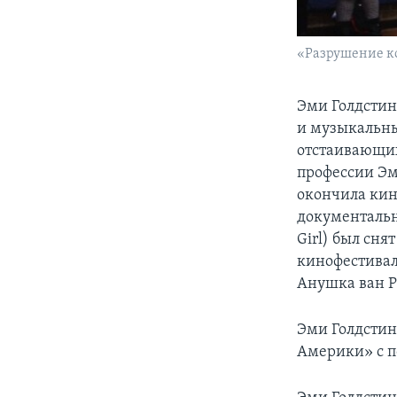
«Разрушение ко
Эми Голдстин
и музыкальны
отстаивающих
профессии Эм
окончила кин
документальн
Girl) был сня
кинофестивал
Анушка ван Р
Эми Голдстин
Америки» с 