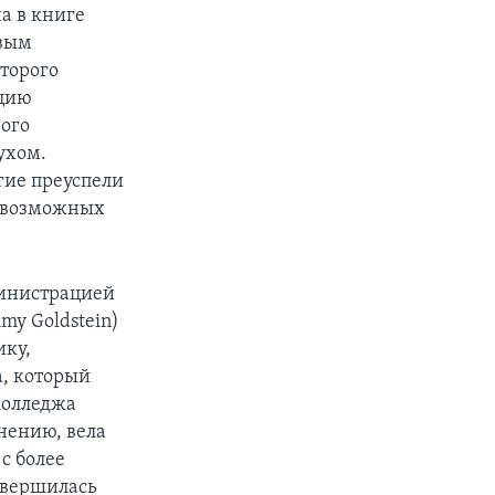
а в книге
рвым
торого
ацию
ого
ухом.
гие преуспели
севозможных
министрацией
y Goldstein)
ику,
, который
 колледжа
нению, вела
с более
авершилась