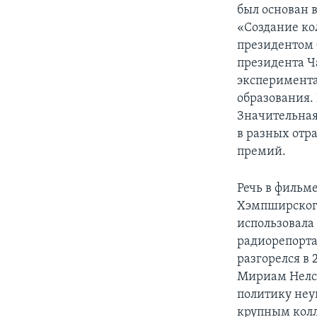
был основан в
«Создание кол
президентом 
президента Ч
эксперимента
образования.
Значительная
в разных отр
премий.
Речь в фильм
Хэмпширского
использовала
радиорепорта
разгорелся в 
Мириам Нелсо
политику неу
крупным колл