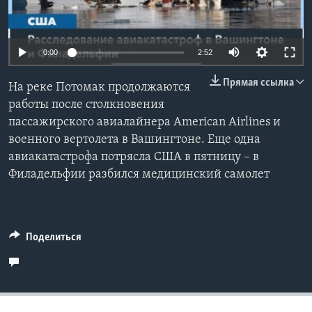
Learning English
Auto
0:00
2:52
СОЦИАЛЬНЫЕ СЕТИ
240p
Прямая ссылка
На реке Потомак продолжаются
360p
работы после столкновения
пассажирского авиалайнера American Airlines и
480p
Языки
Auto
240p
360p
480p
военного вертолета в Вашингтоне. Еще одна
720p
авиакатастрофа потрясла США в пятницу – в
720p
1080p
1080p
Филадельфии разбился медицинский самолет
Поделиться