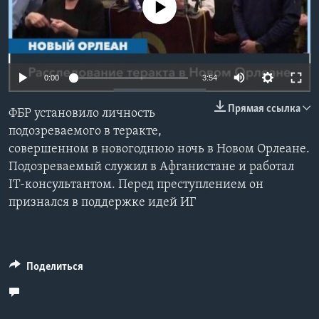
No media source currently available
Learning English
СОЦИАЛЬНЫЕ СЕТИ
Auto
0:00
3:54
240p
Прямая ссылка
ФБР установило личность
360p
Языки
подозреваемого в теракте,
совершенном в новогоднюю ночь в Новом Орлеане.
480p
Auto
240p
360p
480p
Подозреваемый служил в Афганистане и работал
720p
IT-консультантом. Перед преступлением он
720p
1080p
1080p
признался в поддержке идей ИГ
Поделиться