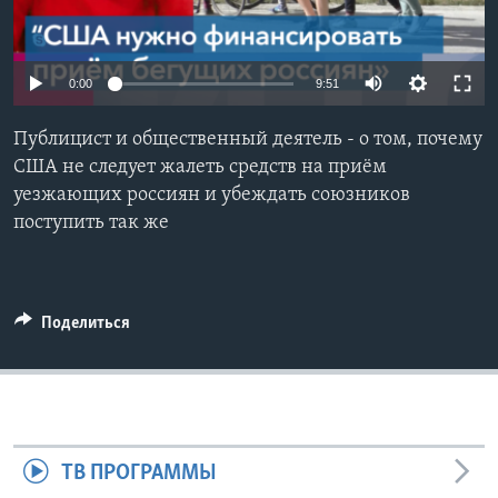
Learning English
0:00
9:51
СОЦИАЛЬНЫЕ СЕТИ
Публицист и общественный деятель - о том, почему
США не cледует жалеть средств на приём
уезжающих россиян и убеждать союзников
Языки
поступить так же
Поделиться
ТВ ПРОГРАММЫ