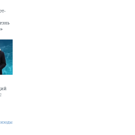
от-
езнь
и»
щий
c
пизоды