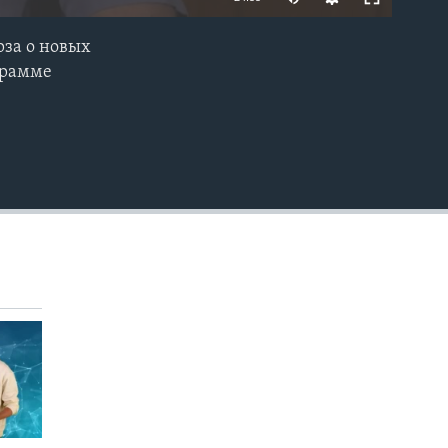
за о новых
EMBED
грамме