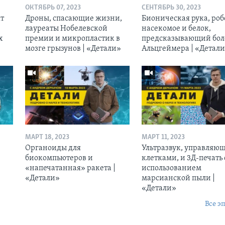
ОКТЯБРЬ 07, 2023
СЕНТЯБРЬ 30, 2023
кт
Дроны, спасающие жизни,
Бионическая рука, роб
лауреаты Нобелевской
насекомое и белок,
х
премии и микропластик в
предсказывающий бол
мозге грызунов | «Детали»
Альцгеймера | «Детал
МАРТ 18, 2023
МАРТ 11, 2023
Органоиды для
Ультразвук, управляю
биокомпьютеров и
клетками, и 3Д-печать 
«напечатанная» ракета |
использованием
«Детали»
марсианской пыли |
«Детали»
Все э