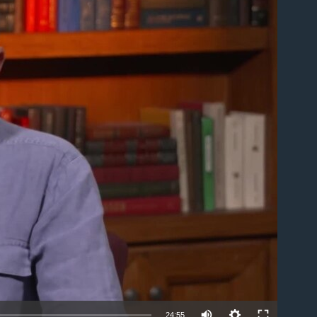
able
24:55