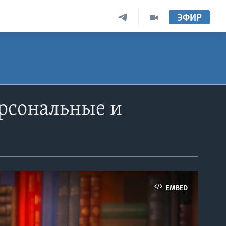
ЭФИР
рсональные и
EMBED