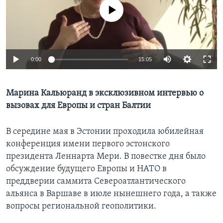
No media source currently available
Learning English
СОЦИАЛЬНЫЕ СЕТИ
0:00
15:05
Языки
Марина Кальюранд в эксклюзивном интервью о
вызовах для Европы и стран Балтии
В середине мая в Эстонии проходила юбилейная
конференция имени первого эстонского
президента Леннарта Мери. В повестке дня было
обсуждение будущего Европы и НАТО в
преддверии саммита Североатлантического
альянса в Варшаве в июле нынешнего года, а также
вопросы региональной геополитики.