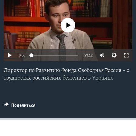
Learning English
No media source currently available
СОЦИАЛЬНЫЕ СЕТИ
Языки
0:00
23:12
Директор по Развитию Фонда Свободная Россия – о
трудностях российских беженцев в Украине
Поделиться