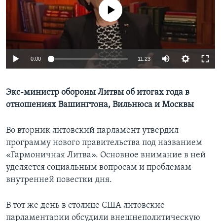
No media source currently available
Learning English
СОЦИАЛЬНЫЕ СЕТИ
0:00
11:23
Языки
Экс-министр обороны Литвы об итогах года в
отношениях Вашингтона, Вильнюса и Москвы
Во вторник литовский парламент утвердил
программу нового правительства под названием
«Гармоничная Литва». Основное внимание в ней
уделяется социальным вопросам и проблемам
внутренней повестки дня.
В тот же день в столице США литовские
парламентарии обсудили внешнеполитическую