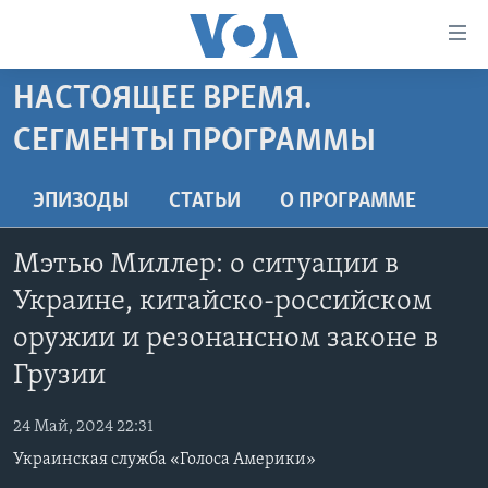
Линки
доступности
Перейти
НАСТОЯЩЕЕ ВРЕМЯ.
на
ГЛАВНОЕ
СЕГМЕНТЫ ПРОГРАММЫ
основной
ПРОГРАММЫ
контент
ПРОЕКТЫ
Перейти
АМЕРИКА
ЭПИЗОДЫ
СТАТЬИ
O ПРОГРАММЕ
к
ЭКСПЕРТИЗА
НОВОСТИ ЗА МИНУТУ
УЧИМ АНГЛИЙСКИЙ
основной
Мэтью Миллер: о ситуации в
ИНТЕРВЬЮ
ИТОГИ
НАША АМЕРИКАНСКАЯ ИСТОРИЯ
навигации
Украине, китайско-российском
Перейти
ФАКТЫ ПРОТИВ ФЕЙКОВ
ПОЧЕМУ ЭТО ВАЖНО?
А КАК В АМЕРИКЕ?
в
оружии и резонансном законе в
ЗА СВОБОДУ ПРЕССЫ
ДИСКУССИЯ VOA
АРТЕФАКТЫ
поиск
Грузии
УЧИМ АНГЛИЙСКИЙ
ДЕТАЛИ
АМЕРИКАНСКИЕ ГОРОДКИ
24 Май, 2024 22:31
ВИДЕО
НЬЮ-ЙОРК NEW YORK
ТЕСТЫ
Украинская служба «Голоса Америки»
ПОДПИСКА НА НОВОСТИ
АМЕРИКА. БОЛЬШОЕ ПУТЕШЕСТВИЕ