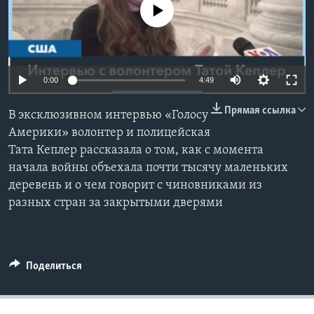
No media source currently available
Learning English
СОЦИАЛЬНЫЕ СЕТИ
0:00
4:49
Прямая ссылка
В эксклюзивном интервью «Голосу
Языки
Америки» волонтер и полицейская
Тата Кеплер рассказала о том, как с момента
начала войны объехала почти тысячу маленьких
деревень и о чем говорит с чиновниками из
разных стран за закрытыми дверями
Поделиться