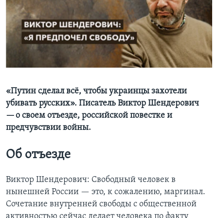
Learning English
СОЦИАЛЬНЫЕ СЕТИ
Языки
«Путин сделал всё, чтобы украинцы захотели
убивать русских». Писатель Виктор Шендерович
— о своем отъезде, российской повестке и
предчувствии войны.
Об отъезде
Виктор Шендерович: Свободный человек в
нынешней России — это, к сожалению, маргинал.
Cочетание внутренней свободы с общественной
активностью сейчас делает человека по факту