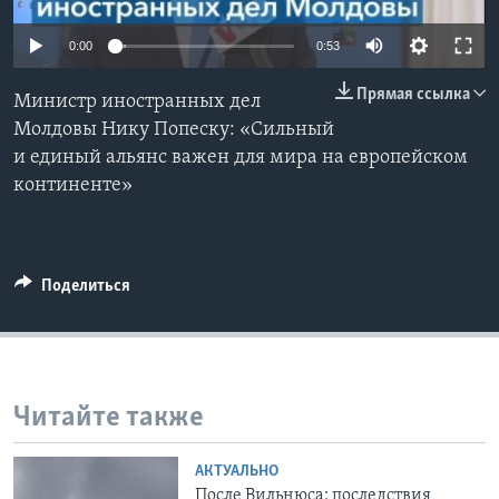
Learning English
0:00
0:53
Прямая ссылка
СОЦИАЛЬНЫЕ СЕТИ
Министр иностранных дел
Молдовы Нику Попеску: «Сильный
и единый альянс важен для мира на европейском
континенте»
Языки
Поделиться
Читайте также
АКТУАЛЬНО
После Вильнюса: последствия