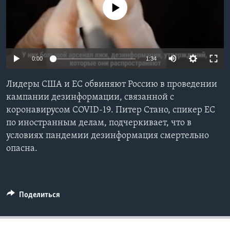
No media source currently available
Learning English
СОЦИАЛЬНЫЕ СЕТИ
0:00
1:34
Лидеры США и ЕС обвиняют Россию в проведении
Языки
кампании дезинформации, связанной с
коронавирусом COVID-19. Питер Стано, спикер ЕС
по иностранным делам, подчеркивает, что в
условиях пандемии дезинформация смертельно
опасна.
Поделиться