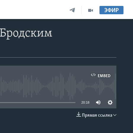
ЭФИР
 Бродским
EMBED
able
20:18
Прямая ссылка
EMBED