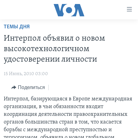
Линки
доступности
Перейти
ТЕМЫ ДНЯ
на
ГЛАВНОЕ
Интерпол объявил о новом
основной
ПРОГРАММЫ
контент
высокотехнологичном
ПРОЕКТЫ
Перейти
АМЕРИКА
удостоверении личности
к
ЭКСПЕРТИЗА
НОВОСТИ ЗА МИНУТУ
УЧИМ АНГЛИЙСКИЙ
основной
15 Июнь, 2010 03:00
ИНТЕРВЬЮ
ИТОГИ
НАША АМЕРИКАНСКАЯ ИСТОРИЯ
навигации
Перейти
Поделиться
ФАКТЫ ПРОТИВ ФЕЙКОВ
ПОЧЕМУ ЭТО ВАЖНО?
А КАК В АМЕРИКЕ?
в
Интерпол, базирующаяся в Европе международная
ЗА СВОБОДУ ПРЕССЫ
ДИСКУССИЯ VOA
АРТЕФАКТЫ
поиск
организация, в чьи обязанности входит
УЧИМ АНГЛИЙСКИЙ
ДЕТАЛИ
АМЕРИКАНСКИЕ ГОРОДКИ
координация деятельности правоохранительных
ВИДЕО
органов большинства стран в том, что касается
НЬЮ-ЙОРК NEW YORK
ТЕСТЫ
борьбы с международной преступностью и
ПОДПИСКА НА НОВОСТИ
АМЕРИКА. БОЛЬШОЕ ПУТЕШЕСТВИЕ
терроризмом, объявила о новом глобальном