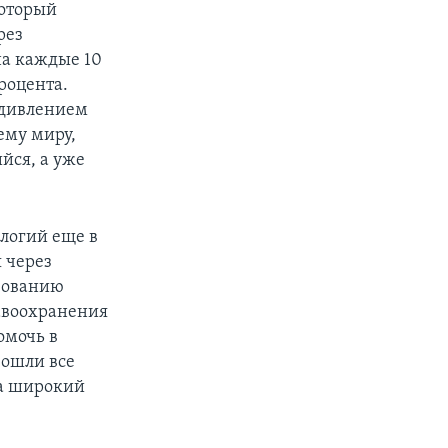
который
рез
на каждые 10
процента.
 удивлением
ему миру,
йся, а уже
логий еще в
я через
ьзованию
авоохранения
омочь в
зошли все
ла широкий