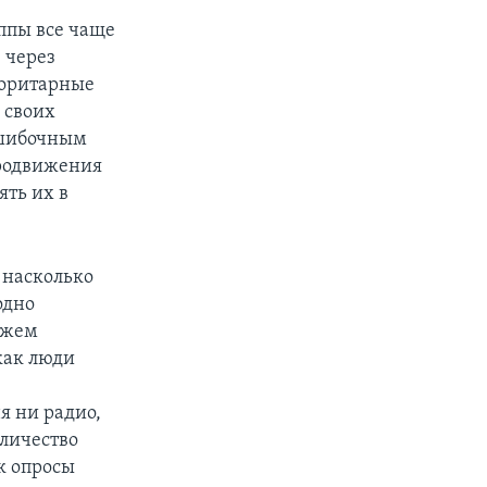
уппы все чаще
 через
торитарные
 своих
 ошибочным
продвижения
ять их в
 насколько
одно
можем
как люди
я ни радио,
оличество
к опросы