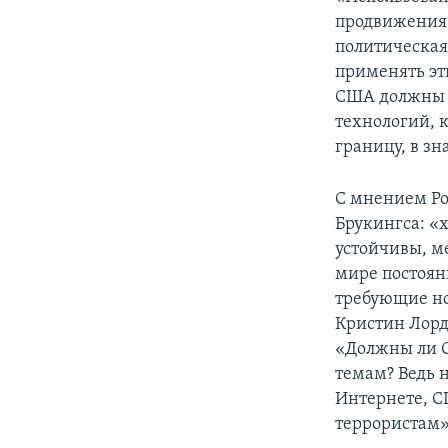
продвижения 
политическая
применять эт
США должны т
технологий, 
границу, в з
С мнением Ро
Брукингса: «
устойчивы, м
мире постоян
требующие но
Кристин Лорд,
«Должны ли 
темам? Ведь н
Интернете, С
террористам»