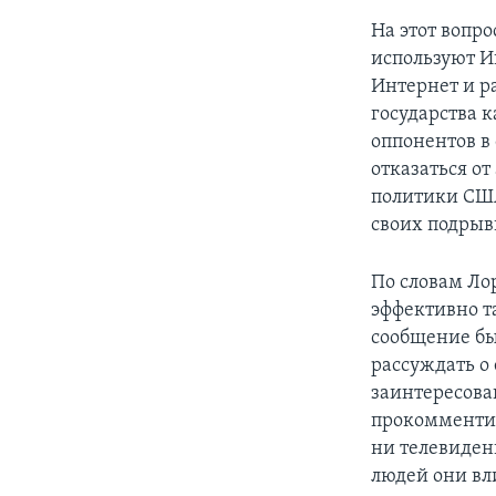
На этот вопро
используют И
Интернет и р
государства 
оппонентов в
отказаться о
политики США
своих подрыв
По словам Ло
эффективно т
сообщение бы
рассуждать о
заинтересован
прокомментиро
ни телевидени
людей они вл