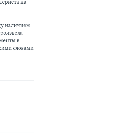
тернета на
жду наличием
произвела
ументы в
кими словами