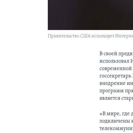
Правительство США использует Интерн
В своей пред
использовал 
современной 
госсекретарь
внедрение и
программ пра
является ста
«В мире, где
подключены к
телекоммуник