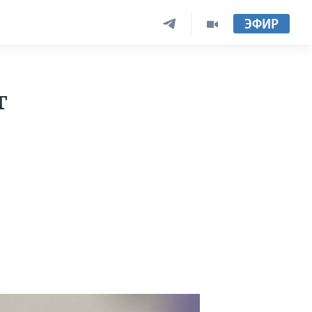
ЭФИР
т