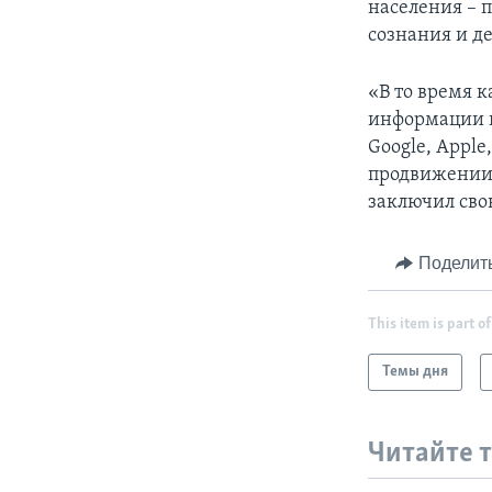
населения – 
сознания и де
«В то время 
информации и
Google, Apple
продвижении
заключил сво
Поделит
This item is part of
Темы дня
Читайте 