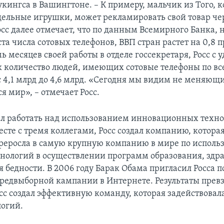
укингсa в Вашингтоне. – К примеру, мальчик из Того, 
дельные игрушки, может рекламировать свой товар че
осс далее отмечает, что по данным Всемирного Банка, 
та числа сотовых телефонов, ВВП стран растет на 0,8 
мь месяцев своей работы в отделе госсекретаря, Росс с
к количество людей, имеющих сотовые телефоны по вс
с 4,1 млрд до 4,6 млрд. «Сегодня мы видим не меняющи
 мир», – отмечает Росс.
ал работать над использованием инновационных техно
есте с тремя коллегами, Росс создал компанию, котора
ереросла в самую крупную компанию в мире по испол
нологий в осуществлении программ образования, здр
 бедности. В 2006 году Барак Обама пригласил Росса п
редвыборной кампании в Интернете. Результаты прев
сс создал эффективную команду, которая задействова
логий.