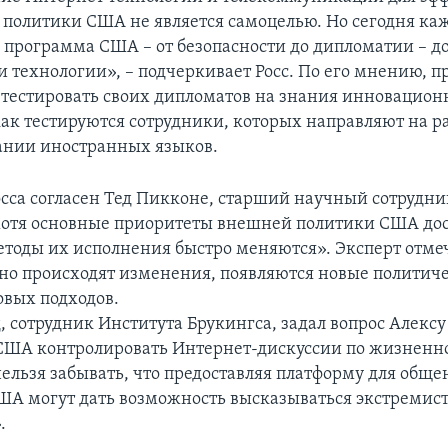
политики США не является самоцелью. Но сегодня ка
 программа США – от безопасности до дипломатии – д
и технологии», – подчеркивает Росс. По его мнению, п
естировать своих дипломатов на знания инновацио
как тестируются сотрудники, которых направляют на ра
нании иностранных языков.
сса согласен Тед Пикконе, старший научный сотрудни
хотя основные приоритеты внешней политики США до
етоды их исполнения быстро меняются». Эксперт отмеч
но происходят изменения, появляются новые политиче
вых подходов.
 сотрудник Института Брукингса, задал вопрос Алексу 
США контролировать Интернет-дискуссии по жизнен
ельзя забывать, что предоставляя платформу для обще
ША могут дать возможность высказываться экстремис
.