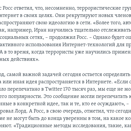
с Росс ответил, что, несомненно, террористические гр
нтернет в своих целях. Они рекрутируют новых членов
аспространяют свою идеологию в сети. «Более того, ав
как, например, Иран научились тщательно отслеживать
 социальных сетях, – продолжил Росс. – Однако будет
т активного использования Интернет-технологий для 
 в то время, когда террористы уже научились примен
ных действиях».
рд, самой важной задачей сегодня остается определить
а или иная идея распространяется в Интернете. «Если 
ло перепечатано в Twitter 170 тысяч раз, мы еще не 
 его популярности. Это сообщение могли перепечатать 
ные в конкретной идее, так и те, кто ее осуждают», –
вал Лорд. А Росс, в свою очередь, отметил, что сегодн
е не могут быть до конца уверенны в том, на какое к
ияют. «Традиционные методы исследования, такие, ка