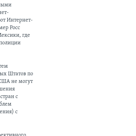
чными
нет-
уют Интернет-
мер Росс
ексики, где
 полиции
тем
ых Штатов по
США не могут
ешения
стран с
облем
ения) с
фективного