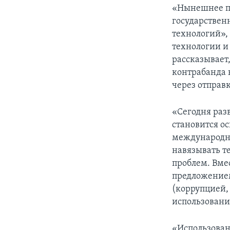
«Нынешнее пр
государствен
технологий»,
технологии и
рассказывает
контрабанда 
через отпра
«Сегодня раз
становится о
международно
навязывать т
проблем. Вме
предложением
(коррупцией,
использовани
«Использован