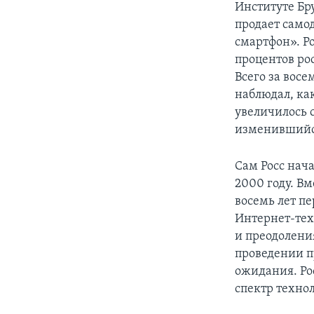
Институте Бр
продает само
смартфон». Р
процентов рос
Всего за восе
наблюдал, ка
увеличилось 
изменившийся
Сам Росс нач
2000 году. Вм
восемь лет п
Интернет-тех
и преодоления
проведении п
ожидания. Ро
спектр техно