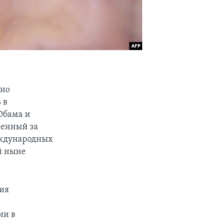
вно
 в
Обама и
венный за
еждународных
й ныне
ния
ии в