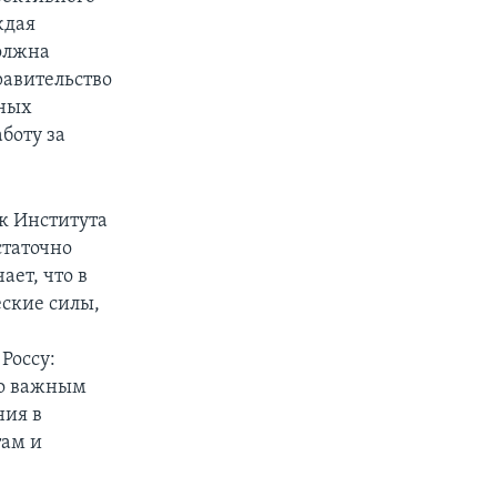
ждая
олжна
равительство
нных
боту за
к Института
статочно
ает, что в
ские силы,
Россу:
но важным
ния в
там и