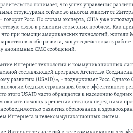
авительство понимает, что успех управления разли
ными структурами сейчас во многом зависит от Интер
 – говорит Росс. По словам эксперта, США уже использ
 сотовую связь в решении серьезных проблем. Как при
, что при помощи американских технологий, жители М
наркотиков особо развита, могут содействовать работе
вку анонимных СМС сообщений.
витие Интернет технологий и коммуникационных сис
сновной составляющей программ Агентства Соединенн
му развитию (USAID)», – подчеркивает Росс. Однако 
ехнологии бедным странам для более эффективного р
сто этого USAID часто обращается к населению бедных 
 оказать помощь в решении стоящих перед ними пр
 необходимостью развития образования и здравоохран
ем Интернета и телекоммуникационных систем.
ие Интернет технологий и телекоммуникации для эф