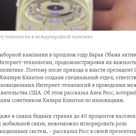
ет-технологии в международной политике
выборной кампании в прошлом году Барак Обама акти
Интернет-технологии, продемонстрировав их важность
политике. Поэтому после прихода к власти президент 
 Хиллари Клинтон создали специальный отдел, ответст
нновационных Интернет-технологий в проведении м
вительства США. Об этом рассказал Алек Росс, которы
ршим советником Хилари Клинтон по инновациям.
 даже в самых бедных странах до 40 процентов населе
 мобильной связи, невозможно игнорировать роль
ационных систем, – рассказал Росс в своей презентац