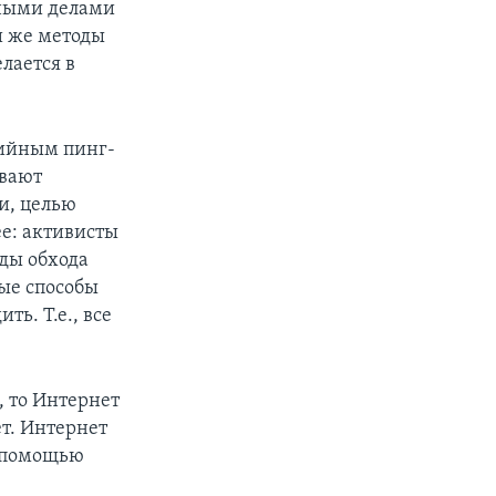
бными делами
и же методы
лается в
дийным пинг-
ывают
и, целью
ее: активисты
ды обхода
вые способы
ь. Т.е., все
, то Интернет
т. Интернет
с помощью