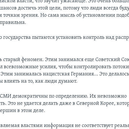
ийской власти, что звучит ужасающе. Это очень большо
ансов достичь этой цели, потому что люди всегда буд
м точкам зрения. Но сама мысль об установлении подо
еправильна.
о государства пытаются установить контроль над рас
?
ь старый феномен. Этим занимался еще Советский Со
 всевозможные усилия, чтобы контролировать поток
Этим занималась нацистская Германия... Это делалось
бы влиять на то, как люди думают.
 СМИ демократичны по определению. Их невозможно
ь. Это не удается делать даже в Северной Корее, кото
ершин в этом деле.
авляемая властями информация не соответствует реальн