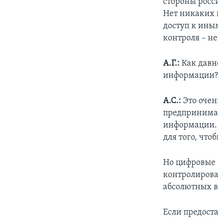
стороны росс
Нет никаких ш
доступ к ины
контроля – н
А.Г.:
Как давн
информации
А.С.:
Это очен
предпринимал
информации. 
для того, что
Но цифровые
контролироват
абсолютных в
Если предост