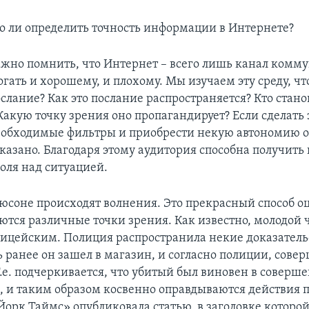
 ли определить точность информации в Интернете?
ажно помнить, что Интернет – всего лишь канал комм
гать и хорошему, и плохому. Мы изучаем эту среду, чт
ослание? Как это послание распространяется? Кто стано
акую точку зрения оно пропагандирует? Если сделать 
еобходимые фильтры и приобрести некую автономию от
сказано. Благодаря этому аудитория способна получить
оля над ситуацией.
гюсоне происходят волнения. Это прекрасный способ о
ются различные точки зрения. Как известно, молодой 
лицейским. Полиция распространила некие доказательс
ь ранее он зашел в магазин, и согласно полиции, сове
Т.е. подчеркивается, что убитый был виновен в соверш
, и таким образом косвенно оправдываются действия 
Йорк Таймс» опубликовала статью, в заголовке которой