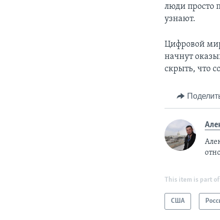
люди просто п
узнают.
Цифровой мир
начнут оказы
скрыть, что 
Поделит
Але
Але
отн
This item is part of
США
Росс