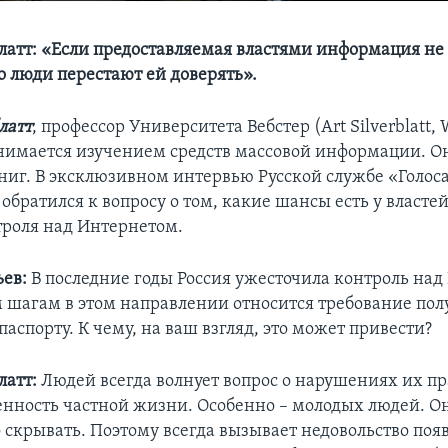
латт: «Если предоставляемая властями информация не 
о люди перестают ей доверять».
латт
, профессор Университета Вебстер (Art Silverblatt, 
занимается изучением средств массовой информации. Он
ниг. В эксклюзивном интервью Русской службе «Голо
обратился к вопросу о том, какие шансы есть у власте
троля над Интернетом.
ьев:
В последние годы Россия ужесточила контроль на
м шагам в этом направлении относится требование пол
паспорту. К чему, на ваш взгляд, это может привести?
латт:
Людей всегда волнует вопрос о нарушениях их пр
нность частной жизни. Особенно – молодых людей. О
о скрывать. Поэтому всегда вызывает недовольство по