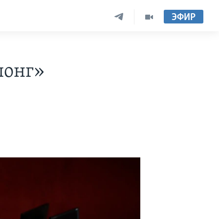
ЭФИР
понг»