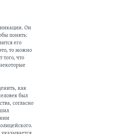
уникации. Он
обы понять:
вится его
это, то можно
 того, что
 некоторые
ценить, как
человек был
тва, согласно
ршил
ении
полицейского.
 указывается,