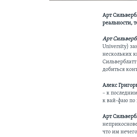
Арт Сильверб
реальности, т
Арт Сильверб
University) 
нескольких к
Сильверблатт 
добиться кон
Алекс Григор
– к последни
к вай-фаю по 
Арт Сильверб
неприкоснове
что им нечег