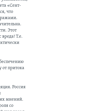
ета «Сент-
ся, что
кражами.
ачительна.
ти. Этот
вреда! Т.е.
актически
обеспечению
 от притока
ляция. Россия
ы
щих мнений.
роля со