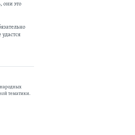
, они это
бязательно
 удастся
ународных
ной тематики.