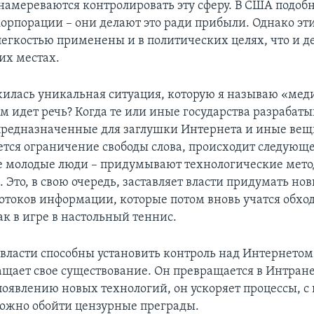
 намереваются контролировать эту сферу. В США подо
орпорации – они делают это ради прибыли. Однако эт
легкостью применены и в политических целях, что и де
их местах.
жилась уникальная ситуация, которую я называю «ме
м идет речь? Когда те или иные государства разрабат
предназначенные для заглушки Интернета и иные вещ
ется ограничение свободы слова, происходит следующ
е молодые люди – придумывают технологические мето
. Это, в свою очередь, заставляет власти придумать но
токов информации, которые потом вновь учатся обходит
ак в игре в настольный теннис.
 власти способны установить контроль над Интернетом
ащает свое существование. Он превращается в Интране
 появлению новых технологий, он ускоряет процессы, 
ожно обойти цензурные преграды.