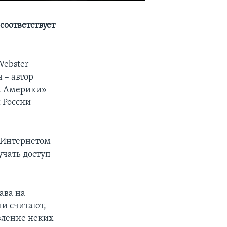
соответствует
Webster
 – автор
са Америки»
й России
д Интернетом
учать доступ
ава на
ни считают,
явление неких