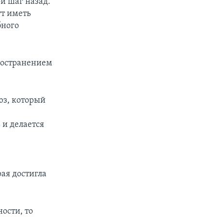
й шаг назад.
ут иметь
бного
пространением
юз, который
и
 и делается
рая достигла
ости, то