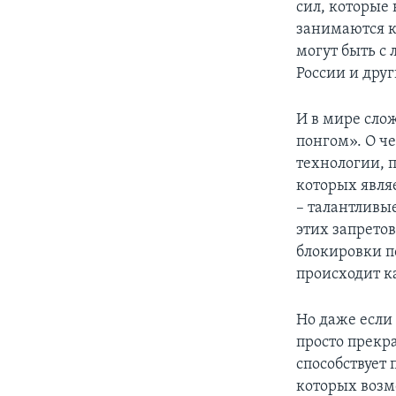
сил, которые
занимаются к
могут быть с 
России и друг
И в мире сло
понгом». О че
технологии, 
которых явля
– талантливы
этих запретов
блокировки по
происходит к
Но даже если
просто прекр
способствует
которых возм