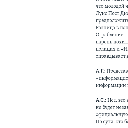
что молодой 
Луис Пост Дис
предположите
Разница в по
Ограбление – 
парень похити
полиция и «Н
оправдывает 
А.Г.:
Представ
«информацион
информации 
А.С.:
Нет, это
не будет нез
официальную 
По сути, это 