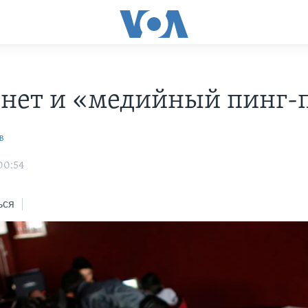
нет и «медийный пинг-
в
00:54
ься