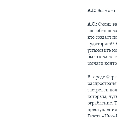
А.Г.:
Возможно
А.С.:
Очень в
способен помо
кто создает п
аудиторией? К
установить н
было кем-то 
рычаги контр
В городе Фер
распространя
застрелен по
которым, чут
ограбление. 
преступления
Газета «Нью-