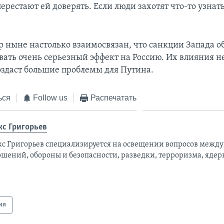
ерестают ей доверять. Если люди захотят что-то узнать
 ныне настолько взаимосвязан, что санкции Запада о
вать очень серьезный эффект на Россию. Их влияния не
создаст большие проблемы для Путина.
ься
Follow us
Распечатать
кс Григорьев
кс Григорьев специализируется на освещении вопросов межд
ошений, обороны и безопасности, разведки, терроризма, ядер
ия