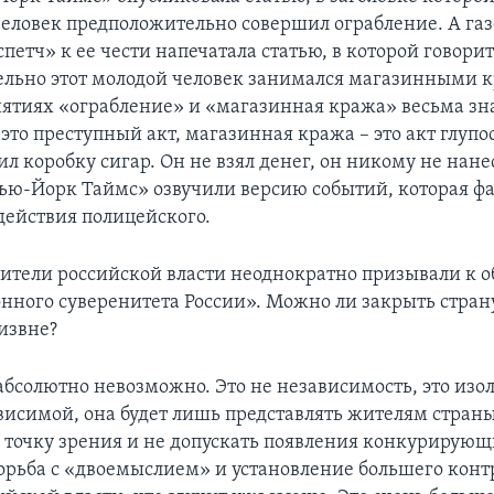
человек предположительно совершил ограбление. А газ
петч» к ее чести напечатала статью, в которой говорит
льно этот молодой человек занимался магазинными 
нятиях «ограбление» и «магазинная кража» весьма зн
это преступный акт, магазинная кража – это акт глупос
л коробку сигар. Он не взял денег, он никому не нанес 
ью-Йорк Таймс» озвучили версию событий, которая ф
действия полицейского.
ители российской власти неоднократно призывали к 
ного суверенитета России». Можно ли закрыть страну
извне?
 абсолютно невозможно. Это не независимость, это изо
ависимой, она будет лишь представлять жителям стран
точку зрения и не допускать появления конкурирую
борьба с «двоемыслием» и установление большего конт