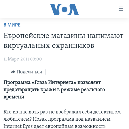
Линки
доступности
Перейти
В МИРЕ
на
ГЛАВНОЕ
Европейские магазины нанимают
основной
ПРОГРАММЫ
контент
виртуальных охранников
ПРОЕКТЫ
Перейти
АМЕРИКА
к
11 Март, 2011 03:00
ЭКСПЕРТИЗА
НОВОСТИ ЗА МИНУТУ
УЧИМ АНГЛИЙСКИЙ
основной
Поделиться
ИНТЕРВЬЮ
ИТОГИ
НАША АМЕРИКАНСКАЯ ИСТОРИЯ
навигации
Перейти
ФАКТЫ ПРОТИВ ФЕЙКОВ
Программа «Глаза Интернета» позволяет
ПОЧЕМУ ЭТО ВАЖНО?
А КАК В АМЕРИКЕ?
в
предотвращать кражи в режиме реального
ЗА СВОБОДУ ПРЕССЫ
ДИСКУССИЯ VOA
АРТЕФАКТЫ
поиск
времени
УЧИМ АНГЛИЙСКИЙ
ДЕТАЛИ
АМЕРИКАНСКИЕ ГОРОДКИ
Кто из нас хоть раз не воображал себя детективом-
ВИДЕО
НЬЮ-ЙОРК NEW YORK
ТЕСТЫ
любителем? Новая программа под названием
ПОДПИСКА НА НОВОСТИ
АМЕРИКА. БОЛЬШОЕ ПУТЕШЕСТВИЕ
Internet Eyes дает европейцам возможность