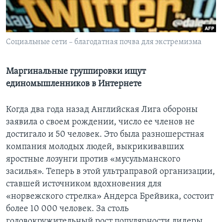
Learning English
Социальные сети – благодатная почва для экстремизма
СОЦИАЛЬНЫЕ СЕТИ
Маргинальные группировки ищут
единомышленников в Интернете
Языки
Когда два года назад Английская Лига обороны
заявила о своем рождении, число ее членов не
достигало и 50 человек. Это была разношерстная
компания молодых людей, выкрикивавших
яростные лозунги против «мусульманского
засилья». Теперь в этой ультраправой организации,
ставшей источником вдохновения для
«норвежского стрелка» Андерса Брейвика, состоит
более 10 000 человек. За столь
головокружительный рост популярности лидеры