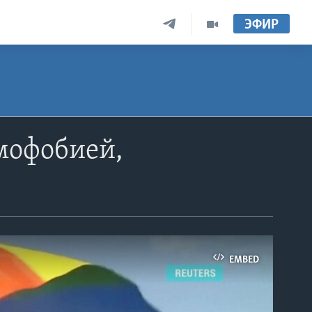
ЭФИР
мофобией,
EMBED