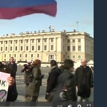
able
3:25