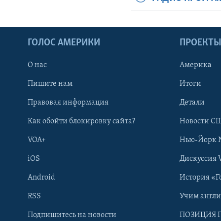
ГОЛОС АМЕРИКИ
ПРОЕКТ
О нас
Америка
Пишите нам
Итоги
Правовая информация
Детали
Как обойти блокировку сайта?
Новости СШ
VOA+
Нью-Йорк 
iOS
Дискуссия 
Android
История «Г
RSS
Учим англ
Learning English
Подпишитесь на новости
ПОЗИЦИЯ 