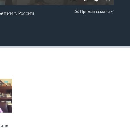
Прямая ссылка
оений в России
EMBED
тина