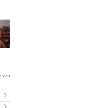
пизоды