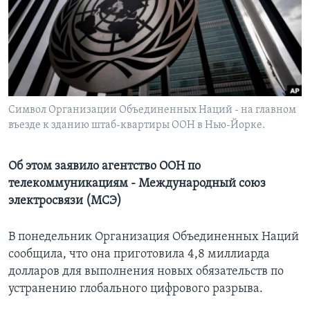
Learning English
СОЦИАЛЬНЫЕ СЕТИ
Символ Организации Объединенных Наций - на главном
въезде к зданию штаб-квартиры ООН в Нью-Йорке.
Языки
Об этом заявило агентство ООН по
телекоммуникациям - Международный союз
электросвязи (МСЭ)
В понедельник Организация Объединенных Наций
сообщила, что она приготовила 4,8 миллиарда
долларов для выполнения новых обязательств по
устранению глобального цифрового разрыва.