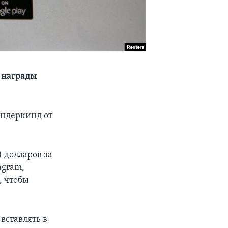
 награды
ундеркинд от
 долларов за
agram,
, чтобы
вставлять в