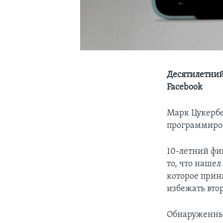
Десятилетни
Facebook
Марк Цукербе
программиро
10-летний фи
то, что наше
которое прин
избежать вто
Обнаруженный