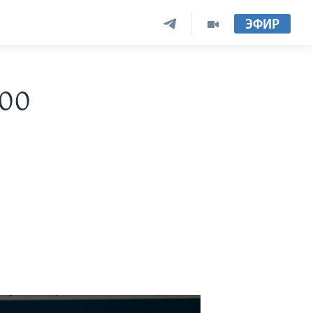
ЭФИР
000