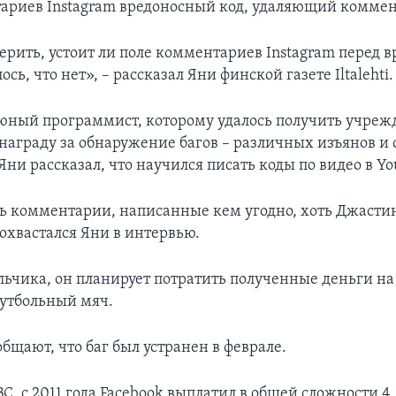
ариев Instagram вредоносный код, удаляющий комме
верить, устоит ли поле комментариев Instagram перед
ось, что нет», – рассказал Яни финской газете Iltalehti.
юный программист, которому удалось получить учре
награду за обнаружение багов – различных изъянов и 
ни рассказал, что научился писать коды по видео в Y
ть комментарии, написанные кем угодно, хоть Джасти
похвастался Яни в интервью.
льчика, он планирует потратить полученные деньги н
футбольный мяч.
общают, что баг был устранен в феврале.
С, с 2011 года Facebook выплатил в общей сложности 4