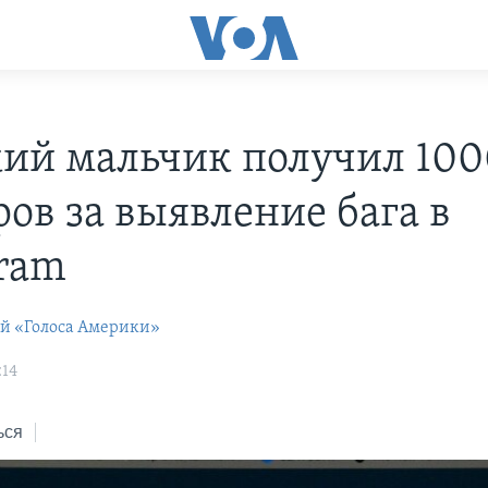
ий мальчик получил 10
ров за выявление бага в
gram
ей «Голоса Америки»
:14
ься