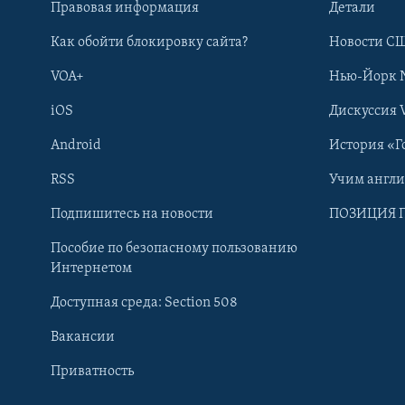
Правовая информация
Детали
Как обойти блокировку сайта?
Новости СШ
VOA+
Нью-Йорк 
iOS
Дискуссия 
Android
История «Г
RSS
Учим англ
Learning English
Подпишитесь на новости
ПОЗИЦИЯ 
Пособие по безопасному пользованию
СОЦИАЛЬНЫЕ СЕТИ
Интернетом
Доступная среда: Section 508
Вакансии
Приватность
Языки