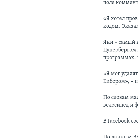
поле коммент
«Я хотел про
кодом. Оказал
Яни – самый 
Цукербергом 
программах. Я
«Я мог удаля
Бибером», – 
По словам ма
велосипед и 
В Facebook со
По данным ВВ