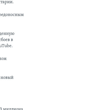
нтарии.
 вредоносным
жденную
сбоев в
ouTube.
ном
а новый
,3 миллиона